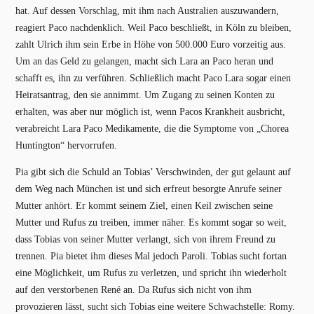
hat. Auf dessen Vorschlag, mit ihm nach Australien auszuwandern,
reagiert Paco nachdenklich. Weil Paco beschließt, in Köln zu bleiben,
zahlt Ulrich ihm sein Erbe in Höhe von 500.000 Euro vorzeitig aus.
Um an das Geld zu gelangen, macht sich Lara an Paco heran und
schafft es, ihn zu verführen. Schließlich macht Paco Lara sogar einen
Heiratsantrag, den sie annimmt. Um Zugang zu seinen Konten zu
erhalten, was aber nur möglich ist, wenn Pacos Krankheit ausbricht,
verabreicht Lara Paco Medikamente, die die Symptome von „Chorea
Huntington“ hervorrufen.
Pia gibt sich die Schuld an Tobias’ Verschwinden, der gut gelaunt auf
dem Weg nach München ist und sich erfreut besorgte Anrufe seiner
Mutter anhört. Er kommt seinem Ziel, einen Keil zwischen seine
Mutter und Rufus zu treiben, immer näher. Es kommt sogar so weit,
dass Tobias von seiner Mutter verlangt, sich von ihrem Freund zu
trennen. Pia bietet ihm dieses Mal jedoch Paroli. Tobias sucht fortan
eine Möglichkeit, um Rufus zu verletzen, und spricht ihn wiederholt
auf den verstorbenen René an. Da Rufus sich nicht von ihm
provozieren lässt, sucht sich Tobias eine weitere Schwachstelle: Romy.