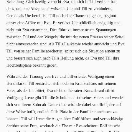
Scheidung. Gleichzeitig versucht Eva, die sich in Till verliebt hat,
alles, um eine Aussprache zwischen Ute und Till zu verhindern.
Gerade als Ute bereit ist, Till noch eine Chance zu geben, beginnt
dieser eine Affäre mit Eva. Er verlässt Ute schließlich endgültig und
zieht mit Eva zusammen. Dies führt zu immer neuen Spannungen
zwischen Till und den Weigels, die mit der neuen Frau an seiner Seite
nicht einverstanden sind. Als Tills Leukämie wieder ausbricht und Eva
Till von seiner Familie abschottet, spitzt sich die Situation erneut zu
und bessert sich auch nach Tills Heilung nicht, da Eva und Till ihre
Hochzeitspläne bekannt geben.
Während der Trauung von Eva und Till erleidet Wolfgang einen
Herzinfarkt. Till zerstreitet sich noch im Krankenhaus mit seinem
Vater, als der ihn bittet, Eva nicht zu heiraten. Kurz darauf stirbt
Wolfgang. Irene gibt Till die Schuld am Tod seines Vaters und wendet
sich von ihrem Sohn ab. Unterstützt wird sie dabei von Rolf, der auf
diese Weise hofft, endlich Tills Platz in der Familie einnehmen zu
können. Till will Irene die Augen über Rolf öffnen und vernachlässigt
darüber seine Frau, wodurch die Ehe mit Eva scheitert. Rolf täuscht