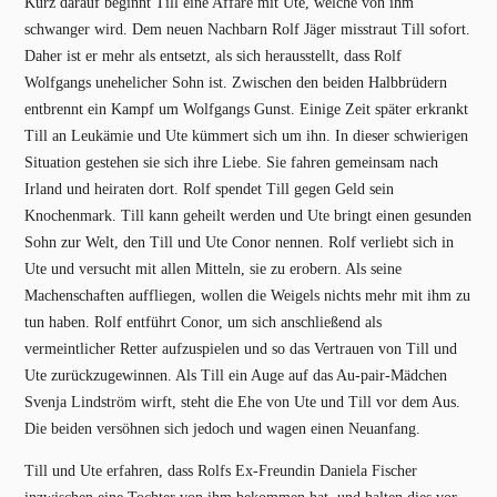
Kurz darauf beginnt Till eine Affäre mit Ute, welche von ihm
schwanger wird. Dem neuen Nachbarn Rolf Jäger misstraut Till sofort.
Daher ist er mehr als entsetzt, als sich herausstellt, dass Rolf
Wolfgangs unehelicher Sohn ist. Zwischen den beiden Halbbrüdern
entbrennt ein Kampf um Wolfgangs Gunst. Einige Zeit später erkrankt
Till an Leukämie und Ute kümmert sich um ihn. In dieser schwierigen
Situation gestehen sie sich ihre Liebe. Sie fahren gemeinsam nach
Irland und heiraten dort. Rolf spendet Till gegen Geld sein
Knochenmark. Till kann geheilt werden und Ute bringt einen gesunden
Sohn zur Welt, den Till und Ute Conor nennen. Rolf verliebt sich in
Ute und versucht mit allen Mitteln, sie zu erobern. Als seine
Machenschaften auffliegen, wollen die Weigels nichts mehr mit ihm zu
tun haben. Rolf entführt Conor, um sich anschließend als
vermeintlicher Retter aufzuspielen und so das Vertrauen von Till und
Ute zurückzugewinnen. Als Till ein Auge auf das Au-pair-Mädchen
Svenja Lindström wirft, steht die Ehe von Ute und Till vor dem Aus.
Die beiden versöhnen sich jedoch und wagen einen Neuanfang.
Till und Ute erfahren, dass Rolfs Ex-Freundin Daniela Fischer