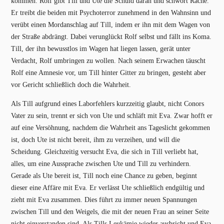
kommen. Rolf gibt Till und Ute die Schuld daran und schwört Rache.
Er treibt die beiden mit Psychoterror zunehmend in den Wahnsinn und
verübt einen Mordanschlag auf Till, indem er ihn mit dem Wagen von
der Straße abdrängt. Dabei verunglückt Rolf selbst und fällt ins Koma.
Till, der ihn bewusstlos im Wagen hat liegen lassen, gerät unter
Verdacht, Rolf umbringen zu wollen. Nach seinem Erwachen täuscht
Rolf eine Amnesie vor, um Till hinter Gitter zu bringen, gesteht aber
vor Gericht schließlich doch die Wahrheit.
Als Till aufgrund eines Laborfehlers kurzzeitig glaubt, nicht Conors
Vater zu sein, trennt er sich von Ute und schläft mit Eva. Zwar hofft er
auf eine Versöhnung, nachdem die Wahrheit ans Tageslicht gekommen
ist, doch Ute ist nicht bereit, ihm zu verzeihen, und will die
Scheidung. Gleichzeitig versucht Eva, die sich in Till verliebt hat,
alles, um eine Aussprache zwischen Ute und Till zu verhindern.
Gerade als Ute bereit ist, Till noch eine Chance zu geben, beginnt
dieser eine Affäre mit Eva. Er verlässt Ute schließlich endgültig und
zieht mit Eva zusammen. Dies führt zu immer neuen Spannungen
zwischen Till und den Weigels, die mit der neuen Frau an seiner Seite
nicht einverstanden sind. Als Tills Leukämie wieder ausbricht und Eva