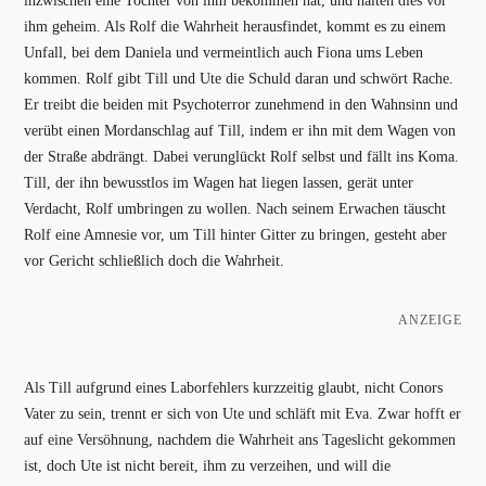
inzwischen eine Tochter von ihm bekommen hat, und halten dies vor
ihm geheim. Als Rolf die Wahrheit herausfindet, kommt es zu einem
Unfall, bei dem Daniela und vermeintlich auch Fiona ums Leben
kommen. Rolf gibt Till und Ute die Schuld daran und schwört Rache.
Er treibt die beiden mit Psychoterror zunehmend in den Wahnsinn und
verübt einen Mordanschlag auf Till, indem er ihn mit dem Wagen von
der Straße abdrängt. Dabei verunglückt Rolf selbst und fällt ins Koma.
Till, der ihn bewusstlos im Wagen hat liegen lassen, gerät unter
Verdacht, Rolf umbringen zu wollen. Nach seinem Erwachen täuscht
Rolf eine Amnesie vor, um Till hinter Gitter zu bringen, gesteht aber
vor Gericht schließlich doch die Wahrheit.
ANZEIGE
Als Till aufgrund eines Laborfehlers kurzzeitig glaubt, nicht Conors
Vater zu sein, trennt er sich von Ute und schläft mit Eva. Zwar hofft er
auf eine Versöhnung, nachdem die Wahrheit ans Tageslicht gekommen
ist, doch Ute ist nicht bereit, ihm zu verzeihen, und will die