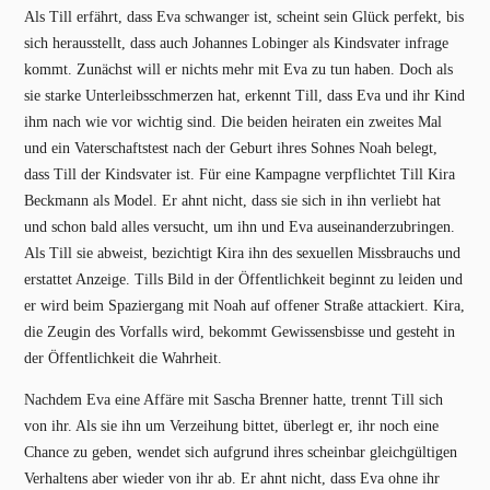
Als Till erfährt, dass Eva schwanger ist, scheint sein Glück perfekt, bis
sich herausstellt, dass auch Johannes Lobinger als Kindsvater infrage
kommt. Zunächst will er nichts mehr mit Eva zu tun haben. Doch als
sie starke Unterleibsschmerzen hat, erkennt Till, dass Eva und ihr Kind
ihm nach wie vor wichtig sind. Die beiden heiraten ein zweites Mal
und ein Vaterschaftstest nach der Geburt ihres Sohnes Noah belegt,
dass Till der Kindsvater ist. Für eine Kampagne verpflichtet Till Kira
Beckmann als Model. Er ahnt nicht, dass sie sich in ihn verliebt hat
und schon bald alles versucht, um ihn und Eva auseinanderzubringen.
Als Till sie abweist, bezichtigt Kira ihn des sexuellen Missbrauchs und
erstattet Anzeige. Tills Bild in der Öffentlichkeit beginnt zu leiden und
er wird beim Spaziergang mit Noah auf offener Straße attackiert. Kira,
die Zeugin des Vorfalls wird, bekommt Gewissensbisse und gesteht in
der Öffentlichkeit die Wahrheit.
Nachdem Eva eine Affäre mit Sascha Brenner hatte, trennt Till sich
von ihr. Als sie ihn um Verzeihung bittet, überlegt er, ihr noch eine
Chance zu geben, wendet sich aufgrund ihres scheinbar gleichgültigen
Verhaltens aber wieder von ihr ab. Er ahnt nicht, dass Eva ohne ihr