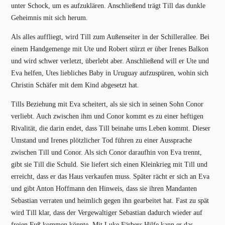
unter Schock, um es aufzuklären. Anschließend trägt Till das dunkle
Geheimnis mit sich herum.
Als alles auffliegt, wird Till zum Außenseiter in der Schillerallee. Bei
einem Handgemenge mit Ute und Robert stürzt er über Irenes Balkon
und wird schwer verletzt, überlebt aber. Anschließend will er Ute und
Eva helfen, Utes liebliches Baby in Uruguay aufzuspüren, wohin sich
Christin Schäfer mit dem Kind abgesetzt hat.
Tills Beziehung mit Eva scheitert, als sie sich in seinen Sohn Conor
verliebt. Auch zwischen ihm und Conor kommt es zu einer heftigen
Rivalität, die darin endet, dass Till beinahe ums Leben kommt. Dieser
Umstand und Irenes plötzlicher Tod führen zu einer Aussprache
zwischen Till und Conor. Als sich Conor daraufhin von Eva trennt,
gibt sie Till die Schuld. Sie liefert sich einen Kleinkrieg mit Till und
erreicht, dass er das Haus verkaufen muss. Später rächt er sich an Eva
und gibt Anton Hoffmann den Hinweis, dass sie ihren Mandanten
Sebastian verraten und heimlich gegen ihn gearbeitet hat. Fast zu spät
wird Till klar, dass der Vergewaltiger Sebastian dadurch wieder auf
freien Fuß kommen könnte. Mit Luke Färbers Hilfe kann er das