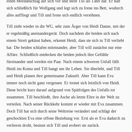
einen Mordanschlag auf sich vor und stellt Till als Täter dar. Er hält
sich schließlich für Wolfgang und legt sich zu Irene ins Bett, wodurch
alles auffliegt und Till und Irene sich endlich versöhnen.
Till zieht wieder in die WG, sehr zum Ärger von Heidi Danne, mit der
er regelmäßig aneinandergerät. Doch nachdem die beiden sich nach
einem Streit geküsst haben, erkennt Heidi, dass sie sich in Till verliebt
hat. Die beiden schlafen miteinander, aber Till will zunächst nur eine
Affäre. Schließlich entdecken die beiden jedoch ihre Gefühle
füreinander und werden ein Paar. Nach einem schweren Unfall fällt
Heidi ins Koma und Till bangt um ihr Leben. Sie überlebt, und Till
und Heidi planen ihre gemeinsame Zukunft. Aber Till kann Eva
immer noch nicht ganz vergessen. Er trennt sich letztlich von Heidi.
Diese bricht kurz darauf aufgrund von Spätfolgen des Unfalls tot
zusammen. Till beschließt, ihre Asche als letzte Ehre in der Welt zu
verteilen. Nach seiner Rückkehr kommt er wieder mit Eva zusammen.
Doch Till hat sich durch seine Weltreise verändert und schlägt der
geschockten Eva eine offene Beziehung vor. Erst als er Eva dadurch zu
verlieren droht, besinnt sich Till und erobert sie zurück.