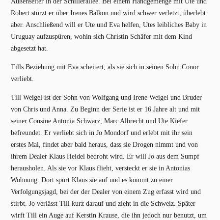
Außenseiter in der Schillerallee. Bei einem Handgemenge mit Ute und
Robert stürzt er über Irenes Balkon und wird schwer verletzt, überlebt
aber. Anschließend will er Ute und Eva helfen, Utes leibliches Baby in
Uruguay aufzuspüren, wohin sich Christin Schäfer mit dem Kind
abgesetzt hat.
Tills Beziehung mit Eva scheitert, als sie sich in seinen Sohn Conor
verliebt.
Till Weigel ist der Sohn von Wolfgang und Irene Weigel und Bruder
von Chris und Anna. Zu Beginn der Serie ist er 16 Jahre alt und mit
seiner Cousine Antonia Schwarz, Marc Albrecht und Ute Kiefer
befreundet. Er verliebt sich in Jo Mondorf und erlebt mit ihr sein
erstes Mal, findet aber bald heraus, dass sie Drogen nimmt und von
ihrem Dealer Klaus Heidel bedroht wird. Er will Jo aus dem Sumpf
herausholen. Als sie vor Klaus flieht, versteckt er sie in Antonias
Wohnung. Dort spürt Klaus sie auf und es kommt zu einer
Verfolgungsjagd, bei der der Dealer von einem Zug erfasst wird und
stirbt. Jo verlässt Till kurz darauf und zieht in die Schweiz. Später
wirft Till ein Auge auf Kerstin Krause, die ihn jedoch nur benutzt, um