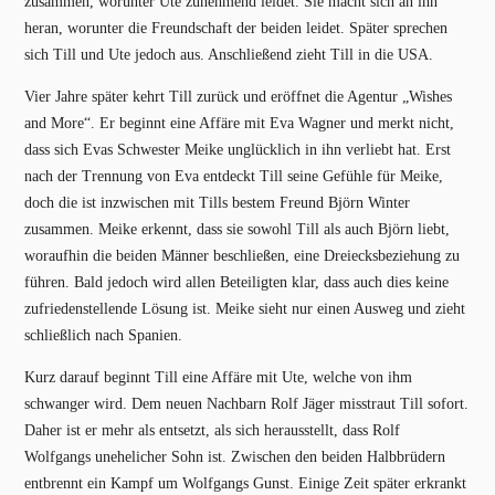
zusammen, worunter Ute zunehmend leidet. Sie macht sich an ihn
heran, worunter die Freundschaft der beiden leidet. Später sprechen
sich Till und Ute jedoch aus. Anschließend zieht Till in die USA.
Vier Jahre später kehrt Till zurück und eröffnet die Agentur „Wishes
and More“. Er beginnt eine Affäre mit Eva Wagner und merkt nicht,
dass sich Evas Schwester Meike unglücklich in ihn verliebt hat. Erst
nach der Trennung von Eva entdeckt Till seine Gefühle für Meike,
doch die ist inzwischen mit Tills bestem Freund Björn Winter
zusammen. Meike erkennt, dass sie sowohl Till als auch Björn liebt,
woraufhin die beiden Männer beschließen, eine Dreiecksbeziehung zu
führen. Bald jedoch wird allen Beteiligten klar, dass auch dies keine
zufriedenstellende Lösung ist. Meike sieht nur einen Ausweg und zieht
schließlich nach Spanien.
Kurz darauf beginnt Till eine Affäre mit Ute, welche von ihm
schwanger wird. Dem neuen Nachbarn Rolf Jäger misstraut Till sofort.
Daher ist er mehr als entsetzt, als sich herausstellt, dass Rolf
Wolfgangs unehelicher Sohn ist. Zwischen den beiden Halbbrüdern
entbrennt ein Kampf um Wolfgangs Gunst. Einige Zeit später erkrankt