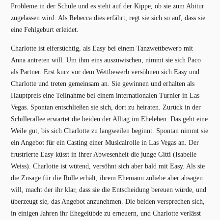
Probleme in der Schule und es steht auf der Kippe, ob sie zum Abitur
zugelassen wird. Als Rebecca dies erfährt, regt sie sich so auf, dass sie
eine Fehlgeburt erleidet.
Charlotte ist eifersüchtig, als Easy bei einem Tanzwettbewerb mit
Anna antreten will. Um ihm eins auszuwischen, nimmt sie sich Paco
als Partner. Erst kurz vor dem Wettbewerb versöhnen sich Easy und
Charlotte und treten gemeinsam an. Sie gewinnen und erhalten als
Hauptpreis eine Teilnahme bei einem internationalen Turnier in Las
Vegas. Spontan entschließen sie sich, dort zu heiraten. Zurück in der
Schillerallee erwartet die beiden der Alltag im Eheleben. Das geht eine
Weile gut, bis sich Charlotte zu langweilen beginnt. Spontan nimmt sie
ein Angebot für ein Casting einer Musicalrolle in Las Vegas an. Der
frustrierte Easy küsst in ihrer Abwesenheit die junge Gitti (Isabelle
Weiss). Charlotte ist wütend, versöhnt sich aber bald mit Easy. Als sie
die Zusage für die Rolle erhält, ihrem Ehemann zuliebe aber absagen
will, macht der ihr klar, dass sie die Entscheidung bereuen würde, und
überzeugt sie, das Angebot anzunehmen. Die beiden versprechen sich,
in einigen Jahren ihr Ehegelübde zu erneuern, und Charlotte verlässt