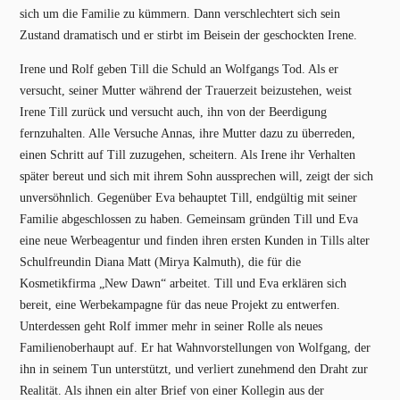
sich um die Familie zu kümmern. Dann verschlechtert sich sein
Zustand dramatisch und er stirbt im Beisein der geschockten Irene.
Irene und Rolf geben Till die Schuld an Wolfgangs Tod. Als er
versucht, seiner Mutter während der Trauerzeit beizustehen, weist
Irene Till zurück und versucht auch, ihn von der Beerdigung
fernzuhalten. Alle Versuche Annas, ihre Mutter dazu zu überreden,
einen Schritt auf Till zuzugehen, scheitern. Als Irene ihr Verhalten
später bereut und sich mit ihrem Sohn aussprechen will, zeigt der sich
unversöhnlich. Gegenüber Eva behauptet Till, endgültig mit seiner
Familie abgeschlossen zu haben. Gemeinsam gründen Till und Eva
eine neue Werbeagentur und finden ihren ersten Kunden in Tills alter
Schulfreundin Diana Matt (Mirya Kalmuth), die für die
Kosmetikfirma „New Dawn“ arbeitet. Till und Eva erklären sich
bereit, eine Werbekampagne für das neue Projekt zu entwerfen.
Unterdessen geht Rolf immer mehr in seiner Rolle als neues
Familienoberhaupt auf. Er hat Wahnvorstellungen von Wolfgang, der
ihn in seinem Tun unterstützt, und verliert zunehmend den Draht zur
Realität. Als ihnen ein alter Brief von einer Kollegin aus der