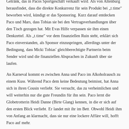
Getränk, das in Pacos Sportgeschäft verkauft wird. Als von Altenburg
herausfindet, dass die direkte Konkurrenz für sein Produkt bei „t.time“
beworben wird, kündigt er das Sponsoring. Kurz darauf entdecken
Paco und Mars, dass Tobias sie bei den Vertragsverhandlungen über
den Tisch gezogen hat. Mit Evas Hilfe verpassen sie ihm einen
Denkzettel. Als „t.time“ vor dem finanziellen Ruin steht, erklärt sich
Paco einverstanden, als Sponsor einzuspringen, allerdings unter der
Bedingung, dass Micki Tobias’ gleichberechtigte Partnerin beim
Sender wird und die finanziellen Absprachen in Zukunft über sie
laufen.
An Karneval kommt es zwischen Anna und Paco im Alkoholrausch zu
einem Kuss. Während Paco dem keine Bedeutung beimisst, hat Anna
sich in ihren Cousin verliebt. Sie versucht, das zu verheimlichen und
will weiterhin nur die gute Freundin für ihn sein. Paco lernt die
Globetrotterin Heidi Danne (Birte Glang) kennen, in die er sich auf
den ersten Blick verliebt. Er landet mit ihr im Bett. Obwohl Heidi ihm
von Anfang an klarmacht, dass sie nur eine lockere Affäre will, hofft
Paco auf mehr.