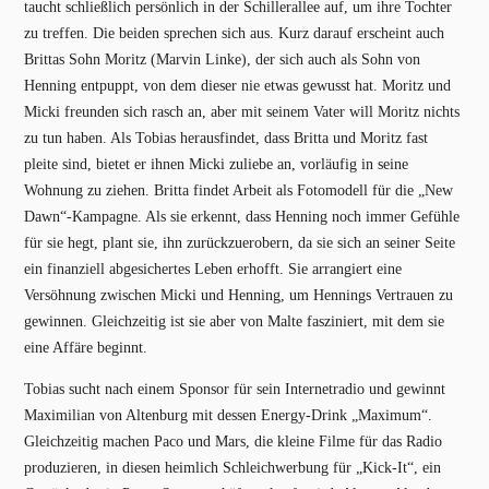
taucht schließlich persönlich in der Schillerallee auf, um ihre Tochter
zu treffen. Die beiden sprechen sich aus. Kurz darauf erscheint auch
Brittas Sohn Moritz (Marvin Linke), der sich auch als Sohn von
Henning entpuppt, von dem dieser nie etwas gewusst hat. Moritz und
Micki freunden sich rasch an, aber mit seinem Vater will Moritz nichts
zu tun haben. Als Tobias herausfindet, dass Britta und Moritz fast
pleite sind, bietet er ihnen Micki zuliebe an, vorläufig in seine
Wohnung zu ziehen. Britta findet Arbeit als Fotomodell für die „New
Dawn“-Kampagne. Als sie erkennt, dass Henning noch immer Gefühle
für sie hegt, plant sie, ihn zurückzuerobern, da sie sich an seiner Seite
ein finanziell abgesichertes Leben erhofft. Sie arrangiert eine
Versöhnung zwischen Micki und Henning, um Hennings Vertrauen zu
gewinnen. Gleichzeitig ist sie aber von Malte fasziniert, mit dem sie
eine Affäre beginnt.
Tobias sucht nach einem Sponsor für sein Internetradio und gewinnt
Maximilian von Altenburg mit dessen Energy-Drink „Maximum“.
Gleichzeitig machen Paco und Mars, die kleine Filme für das Radio
produzieren, in diesen heimlich Schleichwerbung für „Kick-It“, ein