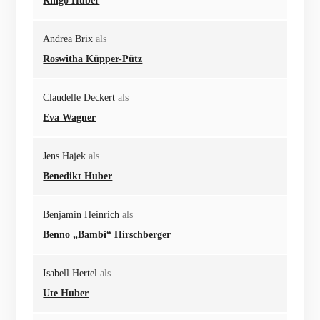
Ringo Huber
Andrea Brix
als
Roswitha Küpper-Pütz
Claudelle Deckert
als
Eva Wagner
Jens Hajek
als
Benedikt Huber
Benjamin Heinrich
als
Benno „Bambi“ Hirschberger
Isabell Hertel
als
Ute Huber