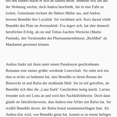
mit den Hubers macht er sich an Andrea heran. Benedikt will ihn aus
der Wohnung werfen, doch Andrea beschließt, ihn in eine Falle zu
locken. Gemeinsam tricksen die Hubers Müller aus, und Andrea
beweist Benedikt ihre Loyalität. Sie versöhnen sich. Kurz darauf erhält
Benedikt den Platz im Avernusklub. Eva ärgert sich, hat aber dennoch
beruflichen Erfolg, als sie und Tobias Joachim Wernicke (Marko
Pustisek), den Vorsitzenden des Pharmaunternehmens „RichMed“ als
Mandanten gewinnen können.
Andrea findet mit ihren unter einem Pseudonym geschriebenen
Romanen eine immer größer werdende Leserschaft. Sie redet sich ein,
dass es nichts zu bedeuten hat, dass Benedikt in ihrem Roman der
Bösewicht ist und Rufus der strahlende Held. Sie ist tief getroffen, als
Benedikt sich über die „Lana Stark“-Geschichten lustig macht. Larissa
freundet sich mit Lotta an und wird ihre Nachhilfelehrerin. Doch dann
glaubt sie fälschlicherweise, dass Andrea eine Affäre mit Rufus hat. Sie
erzählt Benedikt davon, der Rufus brutal zusammenschlagen lässt. Als
Andrea klar wird, was Benedikt getan hat, kommt es zu einem heftigen