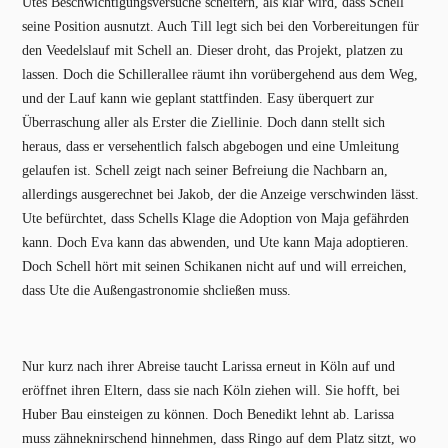
Utes Beschwichtigungsversuche scheitern, als klar wird, dass Schell
seine Position ausnutzt. Auch Till legt sich bei den Vorbereitungen für
den Veedelslauf mit Schell an. Dieser droht, das Projekt, platzen zu
lassen. Doch die Schillerallee räumt ihn vorübergehend aus dem Weg,
und der Lauf kann wie geplant stattfinden. Easy überquert zur
Überraschung aller als Erster die Ziellinie. Doch dann stellt sich
heraus, dass er versehentlich falsch abgebogen und eine Umleitung
gelaufen ist. Schell zeigt nach seiner Befreiung die Nachbarn an,
allerdings ausgerechnet bei Jakob, der die Anzeige verschwinden lässt.
Ute befürchtet, dass Schells Klage die Adoption von Maja gefährden
kann. Doch Eva kann das abwenden, und Ute kann Maja adoptieren.
Doch Schell hört mit seinen Schikanen nicht auf und will erreichen,
dass Ute die Außengastronomie shcließen muss.
Nur kurz nach ihrer Abreise taucht Larissa erneut in Köln auf und
eröffnet ihren Eltern, dass sie nach Köln ziehen will. Sie hofft, bei
Huber Bau einsteigen zu können. Doch Benedikt lehnt ab. Larissa
muss zähneknirschend hinnehmen, dass Ringo auf dem Platz sitzt, wo