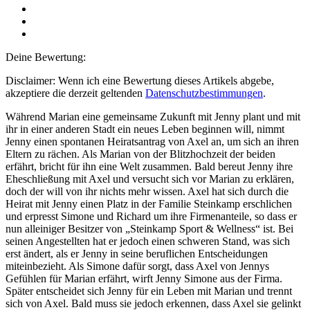
Deine Bewertung:
Disclaimer: Wenn ich eine Bewertung dieses Artikels abgebe,
akzeptiere die derzeit geltenden
Datenschutzbestimmungen
.
Während Marian eine gemeinsame Zukunft mit Jenny plant und mit
ihr in einer anderen Stadt ein neues Leben beginnen will, nimmt
Jenny einen spontanen Heiratsantrag von Axel an, um sich an ihren
Eltern zu rächen. Als Marian von der Blitzhochzeit der beiden
erfährt, bricht für ihn eine Welt zusammen. Bald bereut Jenny ihre
Eheschließung mit Axel und versucht sich vor Marian zu erklären,
doch der will von ihr nichts mehr wissen. Axel hat sich durch die
Heirat mit Jenny einen Platz in der Familie Steinkamp erschlichen
und erpresst Simone und Richard um ihre Firmenanteile, so dass er
nun alleiniger Besitzer von „Steinkamp Sport & Wellness“ ist. Bei
seinen Angestellten hat er jedoch einen schweren Stand, was sich
erst ändert, als er Jenny in seine beruflichen Entscheidungen
miteinbezieht. Als Simone dafür sorgt, dass Axel von Jennys
Gefühlen für Marian erfährt, wirft Jenny Simone aus der Firma.
Später entscheidet sich Jenny für ein Leben mit Marian und trennt
sich von Axel. Bald muss sie jedoch erkennen, dass Axel sie gelinkt