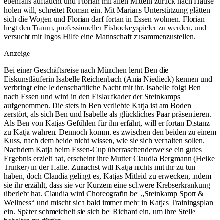
ebenfalls auftaucht und Florian mit allen Mitteln zurück nach Hause
holen will, schreitet Roman ein. Mit Marians Unterstützung glätten
sich die Wogen und Florian darf fortan in Essen wohnen. Florian
hegt den Traum, professioneller Eishockeyspieler zu werden, und
versucht mit Ingos Hilfe eine Mannschaft zusammenzustellen.
Anzeige
Bei einer Geschäftsreise nach München lernt Ben die
Eiskunstläuferin Isabelle Reichenbach (Ania Niedieck) kennen und
verbringt eine leidenschaftliche Nacht mit ihr. Isabelle folgt Ben
nach Essen und wird in den Eislaufkader der Steinkamps
aufgenommen. Die stets in Ben verliebte Katja ist am Boden
zerstört, als sich Ben und Isabelle als glückliches Paar präsentieren.
Als Ben von Katjas Gefühlen für ihn erfährt, will er fortan Distanz
zu Katja wahren. Dennoch kommt es zwischen den beiden zu einem
Kuss, nach dem beide nicht wissen, wie sie sich verhalten sollen.
Nachdem Katja beim Essen-Cup überraschenderweise ein gutes
Ergebnis erzielt hat, erscheint ihre Mutter Claudia Bergmann (Heike
Trinker) in der Halle. Zunächst will Katja nichts mit ihr zu tun
haben, doch Claudia gelingt es, Katjas Mitleid zu erwecken, indem
sie ihr erzählt, dass sie vor Kurzem eine schwere Krebserkrankung
überlebt hat. Claudia wird Choreografin bei „Steinkamp Sport &
Wellness“ und mischt sich bald immer mehr in Katjas Trainingsplan
ein. Später schmeichelt sie sich bei Richard ein, um ihre Stelle