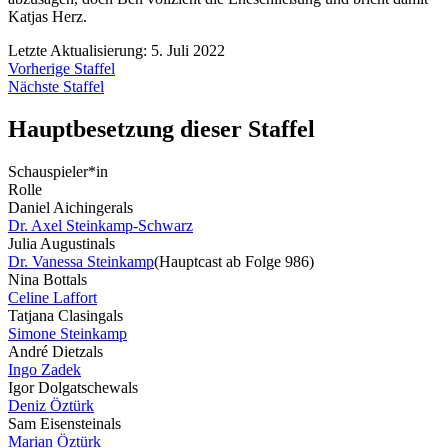
Katjas Herz.
Letzte Aktualisierung: 5. Juli 2022
Vorherige Staffel
Nächste Staffel
Hauptbesetzung dieser Staffel
Schauspieler*in
Rolle
Daniel Aichinger
als
Dr. Axel Steinkamp-Schwarz
Julia Augustin
als
Dr. Vanessa Steinkamp
(Hauptcast ab Folge 986)
Nina Bott
als
Celine Laffort
Tatjana Clasing
als
Simone Steinkamp
André Dietz
als
Ingo Zadek
Igor Dolgatschew
als
Deniz Öztürk
Sam Eisenstein
als
Marian Öztürk