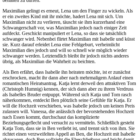
behalten zu dürfen.
Maximilian gelingt es erneut, Lena um den Finger zu wickeln. Als
er ein zweites Kind mit ihr möchte, hadert Lena mit sich. Um
Maximilian nicht zu verlieren, täuscht sie ihm kurzerhand eine
Schwangerschaft vor, was Maximilian jedoch nach einiger Zeit
aufdeckt. Geschickt manipuliert er Lena, so dass sie tatsächlich
schwanger wird. Nebenbei flirtet Maximilian mit Isabelle und küsst
sie. Kurz darauf erleidet Lena eine Fehlgeburt, verheimlicht
Maximilian dies jedoch und will so schnell wie möglich wieder
schwanger werden. Letztendlich bleibt ihr jedoch nichts anderes
übrig, als Maximilian die Wahrheit zu beichten.
Als Ben erfährt, dass Isabelle ihn heiraten möchte, ist er zunächst
erschrocken, macht ihr dann aber nach mehrmaligem Anlauf einen
romantischen Heiratsantrag. Katja lernt derweil den attraktiven Tom
(Christoph Humnig) kennen, der sich dann aber zu ihrem Verdruss
als Isabelles Bruder entpuppt. Während sich Katja und Tom rasch
näherkommen, entdeckt Ben plötzlich seine Gefühle für Katja. Er
will die Hochzeit verschieben, was Isabelle jedoch um keinen Preis
zulassen will. Vanessa, die anlässlich der bevorstehenden Hochzeit
nach Essen kommt, durchschaut das komplizierte
Beziehungsgeflecht und versucht zu vermitteln. Schließlich gesteht
Katja Tom, dass sie in Ben verliebt ist, und trennt sich von ihm. Sie
richtet einen verzweifelten Appell an Ben, die Hochzeit mit Isabelle
abzusagen, doch Ben vollzieht die Eheschließung und bricht damit