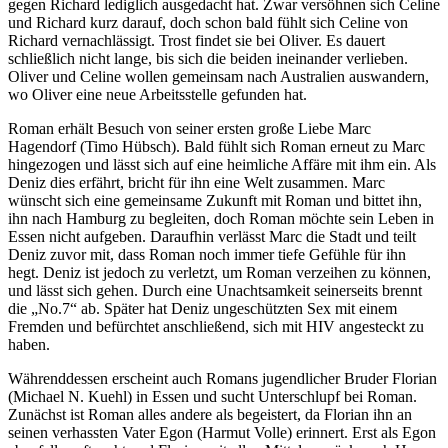
gegen Richard lediglich ausgedacht hat. Zwar versöhnen sich Celine
und Richard kurz darauf, doch schon bald fühlt sich Celine von
Richard vernachlässigt. Trost findet sie bei Oliver. Es dauert
schließlich nicht lange, bis sich die beiden ineinander verlieben.
Oliver und Celine wollen gemeinsam nach Australien auswandern,
wo Oliver eine neue Arbeitsstelle gefunden hat.
Roman erhält Besuch von seiner ersten große Liebe Marc
Hagendorf (Timo Hübsch). Bald fühlt sich Roman erneut zu Marc
hingezogen und lässt sich auf eine heimliche Affäre mit ihm ein. Als
Deniz dies erfährt, bricht für ihn eine Welt zusammen. Marc
wünscht sich eine gemeinsame Zukunft mit Roman und bittet ihn,
ihn nach Hamburg zu begleiten, doch Roman möchte sein Leben in
Essen nicht aufgeben. Daraufhin verlässt Marc die Stadt und teilt
Deniz zuvor mit, dass Roman noch immer tiefe Gefühle für ihn
hegt. Deniz ist jedoch zu verletzt, um Roman verzeihen zu können,
und lässt sich gehen. Durch eine Unachtsamkeit seinerseits brennt
die „No.7“ ab. Später hat Deniz ungeschützten Sex mit einem
Fremden und befürchtet anschließend, sich mit HIV angesteckt zu
haben.
Währenddessen erscheint auch Romans jugendlicher Bruder Florian
(Michael N. Kuehl) in Essen und sucht Unterschlupf bei Roman.
Zunächst ist Roman alles andere als begeistert, da Florian ihn an
seinen verhassten Vater Egon (Harmut Volle) erinnert. Erst als Egon