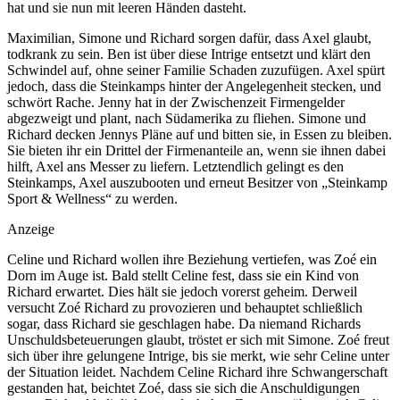
hat und sie nun mit leeren Händen dasteht.
Maximilian, Simone und Richard sorgen dafür, dass Axel glaubt,
todkrank zu sein. Ben ist über diese Intrige entsetzt und klärt den
Schwindel auf, ohne seiner Familie Schaden zuzufügen. Axel spürt
jedoch, dass die Steinkamps hinter der Angelegenheit stecken, und
schwört Rache. Jenny hat in der Zwischenzeit Firmengelder
abgezweigt und plant, nach Südamerika zu fliehen. Simone und
Richard decken Jennys Pläne auf und bitten sie, in Essen zu bleiben.
Sie bieten ihr ein Drittel der Firmenanteile an, wenn sie ihnen dabei
hilft, Axel ans Messer zu liefern. Letztendlich gelingt es den
Steinkamps, Axel auszubooten und erneut Besitzer von „Steinkamp
Sport & Wellness“ zu werden.
Anzeige
Celine und Richard wollen ihre Beziehung vertiefen, was Zoé ein
Dorn im Auge ist. Bald stellt Celine fest, dass sie ein Kind von
Richard erwartet. Dies hält sie jedoch vorerst geheim. Derweil
versucht Zoé Richard zu provozieren und behauptet schließlich
sogar, dass Richard sie geschlagen habe. Da niemand Richards
Unschuldsbeteuerungen glaubt, tröstet er sich mit Simone. Zoé freut
sich über ihre gelungene Intrige, bis sie merkt, wie sehr Celine unter
der Situation leidet. Nachdem Celine Richard ihre Schwangerschaft
gestanden hat, beichtet Zoé, dass sie sich die Anschuldigungen