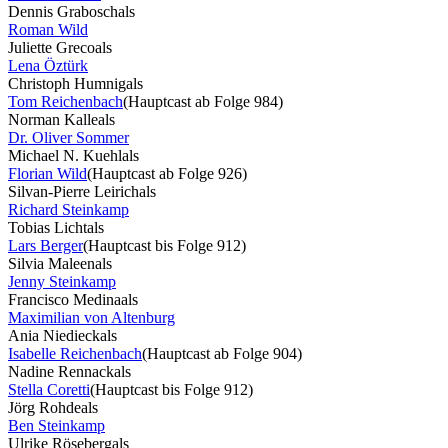
Dennis Grabosch
als
Roman Wild
Juliette Greco
als
Lena Öztürk
Christoph Humnig
als
Tom Reichenbach
(Hauptcast ab Folge 984)
Norman Kalle
als
Dr. Oliver Sommer
Michael N. Kuehl
als
Florian Wild
(Hauptcast ab Folge 926)
Silvan-Pierre Leirich
als
Richard Steinkamp
Tobias Licht
als
Lars Berger
(Hauptcast bis Folge 912)
Silvia Maleen
als
Jenny Steinkamp
Francisco Medina
als
Maximilian von Altenburg
Ania Niedieck
als
Isabelle Reichenbach
(Hauptcast ab Folge 904)
Nadine Rennack
als
Stella Coretti
(Hauptcast bis Folge 912)
Jörg Rohde
als
Ben Steinkamp
Ulrike Röseberg
als