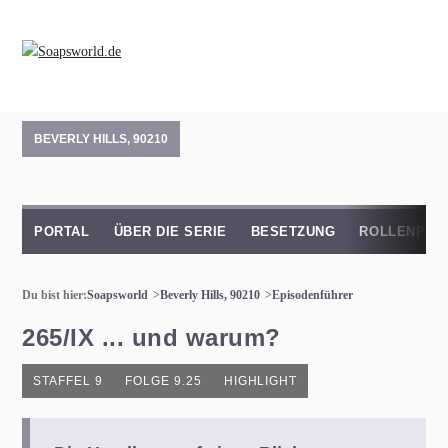
BEVERLY HILLS, 90210
PORTAL
ÜBER DIE SERIE
BESETZUNG
ROLLENPRO
Du bist hier:
Soapsworld
Beverly Hills, 90210
Episodenführer
265/IX ... und warum?
STAFFEL 9
FOLGE 9.25
HIGHLIGHT