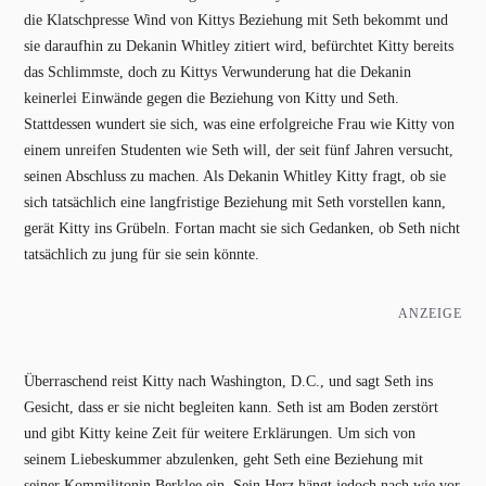
die Klatschpresse Wind von Kittys Beziehung mit Seth bekommt und
sie daraufhin zu Dekanin Whitley zitiert wird, befürchtet Kitty bereits
das Schlimmste, doch zu Kittys Verwunderung hat die Dekanin
keinerlei Einwände gegen die Beziehung von Kitty und Seth.
Stattdessen wundert sie sich, was eine erfolgreiche Frau wie Kitty von
einem unreifen Studenten wie Seth will, der seit fünf Jahren versucht,
seinen Abschluss zu machen. Als Dekanin Whitley Kitty fragt, ob sie
sich tatsächlich eine langfristige Beziehung mit Seth vorstellen kann,
gerät Kitty ins Grübeln. Fortan macht sie sich Gedanken, ob Seth nicht
tatsächlich zu jung für sie sein könnte.
ANZEIGE
Überraschend reist Kitty nach Washington, D.C., und sagt Seth ins
Gesicht, dass er sie nicht begleiten kann. Seth ist am Boden zerstört
und gibt Kitty keine Zeit für weitere Erklärungen. Um sich von
seinem Liebeskummer abzulenken, geht Seth eine Beziehung mit
seiner Kommilitonin Berklee ein. Sein Herz hängt jedoch nach wie vor