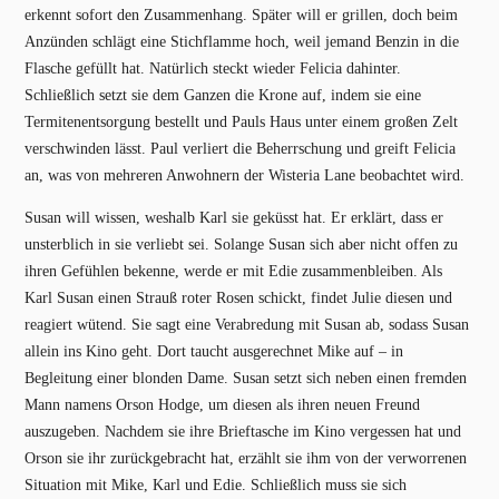
erkennt sofort den Zusammenhang. Später will er grillen, doch beim
Anzünden schlägt eine Stichflamme hoch, weil jemand Benzin in die
Flasche gefüllt hat. Natürlich steckt wieder Felicia dahinter.
Schließlich setzt sie dem Ganzen die Krone auf, indem sie eine
Termitenentsorgung bestellt und Pauls Haus unter einem großen Zelt
verschwinden lässt. Paul verliert die Beherrschung und greift Felicia
an, was von mehreren Anwohnern der Wisteria Lane beobachtet wird.
Susan will wissen, weshalb Karl sie geküsst hat. Er erklärt, dass er
unsterblich in sie verliebt sei. Solange Susan sich aber nicht offen zu
ihren Gefühlen bekenne, werde er mit Edie zusammenbleiben. Als
Karl Susan einen Strauß roter Rosen schickt, findet Julie diesen und
reagiert wütend. Sie sagt eine Verabredung mit Susan ab, sodass Susan
allein ins Kino geht. Dort taucht ausgerechnet Mike auf – in
Begleitung einer blonden Dame. Susan setzt sich neben einen fremden
Mann namens Orson Hodge, um diesen als ihren neuen Freund
auszugeben. Nachdem sie ihre Brieftasche im Kino vergessen hat und
Orson sie ihr zurückgebracht hat, erzählt sie ihm von der verworrenen
Situation mit Mike, Karl und Edie. Schließlich muss sie sich