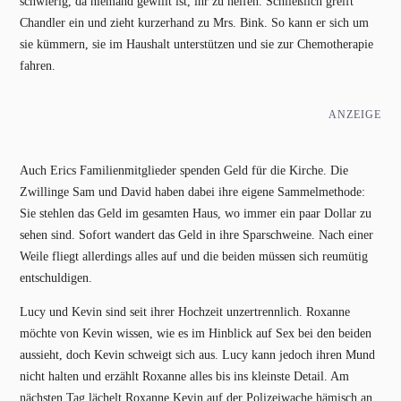
schwierig, da niemand gewillt ist, ihr zu helfen. Schließlich greift
Chandler ein und zieht kurzerhand zu Mrs. Bink. So kann er sich um
sie kümmern, sie im Haushalt unterstützen und sie zur Chemotherapie
fahren.
ANZEIGE
Auch Erics Familienmitglieder spenden Geld für die Kirche. Die
Zwillinge Sam und David haben dabei ihre eigene Sammelmethode:
Sie stehlen das Geld im gesamten Haus, wo immer ein paar Dollar zu
sehen sind. Sofort wandert das Geld in ihre Sparschweine. Nach einer
Weile fliegt allerdings alles auf und die beiden müssen sich reumütig
entschuldigen.
Lucy und Kevin sind seit ihrer Hochzeit unzertrennlich. Roxanne
möchte von Kevin wissen, wie es im Hinblick auf Sex bei den beiden
aussieht, doch Kevin schweigt sich aus. Lucy kann jedoch ihren Mund
nicht halten und erzählt Roxanne alles bis ins kleinste Detail. Am
nächsten Tag lächelt Roxanne Kevin auf der Polizeiwache hämisch an.