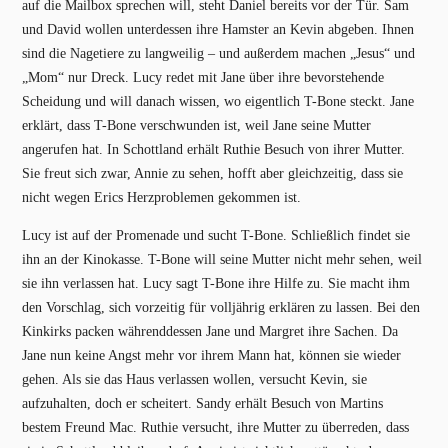
auf die Mailbox sprechen will, steht Daniel bereits vor der Tür. Sam
und David wollen unterdessen ihre Hamster an Kevin abgeben. Ihnen
sind die Nagetiere zu langweilig – und außerdem machen „Jesus“ und
„Mom“ nur Dreck. Lucy redet mit Jane über ihre bevorstehende
Scheidung und will danach wissen, wo eigentlich T-Bone steckt. Jane
erklärt, dass T-Bone verschwunden ist, weil Jane seine Mutter
angerufen hat. In Schottland erhält Ruthie Besuch von ihrer Mutter.
Sie freut sich zwar, Annie zu sehen, hofft aber gleichzeitig, dass sie
nicht wegen Erics Herzproblemen gekommen ist.
Lucy ist auf der Promenade und sucht T-Bone. Schließlich findet sie
ihn an der Kinokasse. T-Bone will seine Mutter nicht mehr sehen, weil
sie ihn verlassen hat. Lucy sagt T-Bone ihre Hilfe zu. Sie macht ihm
den Vorschlag, sich vorzeitig für volljährig erklären zu lassen. Bei den
Kinkirks packen währenddessen Jane und Margret ihre Sachen. Da
Jane nun keine Angst mehr vor ihrem Mann hat, können sie wieder
gehen. Als sie das Haus verlassen wollen, versucht Kevin, sie
aufzuhalten, doch er scheitert. Sandy erhält Besuch von Martins
bestem Freund Mac. Ruthie versucht, ihre Mutter zu überreden, dass