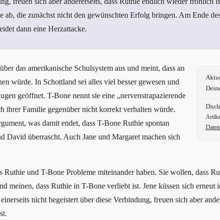
ng, freuen sich aber andererseits, dass Ruthie endlich wieder fröhlich is
e ab, die zunächst nicht den gewünschten Erfolg bringen. Am Ende des 
leidet dann eine Herzattacke.
 über das amerikanische Schulsystem aus und meint, dass an
Aktu
en würde. In Schottland sei alles viel besser gewesen und
Dein
Augen geöffnet. T-Bone nennt sie eine „nervenstrapazierende
Discl
ch ihrer Familie gegenüber nicht korrekt verhalten würde.
Artike
Argument, was damit endet, dass T-Bone Ruthie spontan
Daten
nd David überrascht. Auch Jane und Margaret machen sich
s Ruthie und T-Bone Probleme miteinander haben. Sie wollen, dass Rut
nd meinen, dass Ruthie in T-Bone verliebt ist. Jene küssen sich erneut
einerseits nicht begeistert über diese Verbindung, freuen sich aber ande
st.