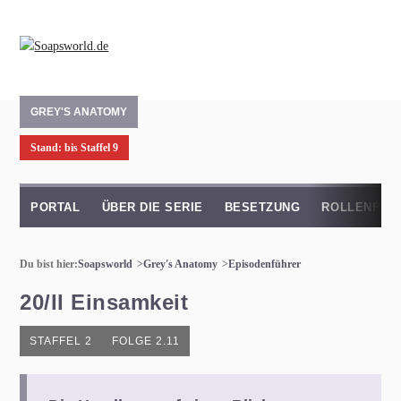
GREY'S ANATOMY
Stand: bis Staffel 9
PORTAL
ÜBER DIE SERIE
BESETZUNG
ROLLENPRO
Du bist hier:
Soapsworld
Grey's Anatomy
Episodenführer
20/II Einsamkeit
STAFFEL 2
FOLGE 2.11