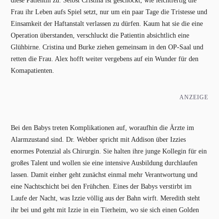
diese Patientin zu. Selbst Cristina ist geschockt, wie leichtfertig die
Frau ihr Leben aufs Spiel setzt, nur um ein paar Tage die Tristesse und
Einsamkeit der Haftanstalt verlassen zu dürfen. Kaum hat sie die eine
Operation überstanden, verschluckt die Patientin absichtlich eine
Glühbirne. Cristina und Burke ziehen gemeinsam in den OP-Saal und
retten die Frau. Alex hofft weiter vergebens auf ein Wunder für den
Komapatienten.
ANZEIGE
Bei den Babys treten Komplikationen auf, woraufhin die Ärzte im
Alarmzustand sind. Dr. Webber spricht mit Addison über Izzies
enormes Potenzial als Chirurgin. Sie halten ihre junge Kollegin für ein
großes Talent und wollen sie eine intensive Ausbildung durchlaufen
lassen. Damit einher geht zunächst einmal mehr Verantwortung und
eine Nachtschicht bei den Frühchen. Eines der Babys verstirbt im
Laufe der Nacht, was Izzie völlig aus der Bahn wirft. Meredith steht
ihr bei und geht mit Izzie in ein Tierheim, wo sie sich einen Golden