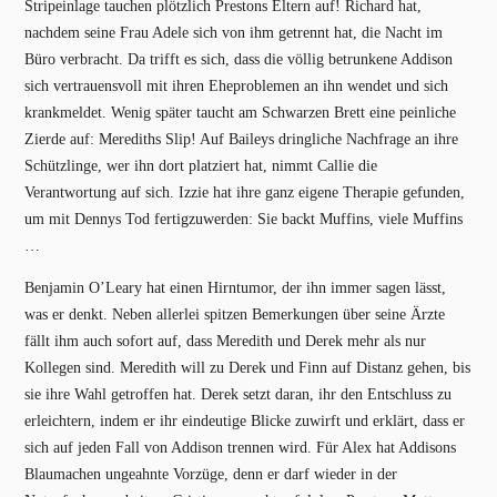
Stripeinlage tauchen plötzlich Prestons Eltern auf! Richard hat,
nachdem seine Frau Adele sich von ihm getrennt hat, die Nacht im
Büro verbracht. Da trifft es sich, dass die völlig betrunkene Addison
sich vertrauensvoll mit ihren Eheproblemen an ihn wendet und sich
krankmeldet. Wenig später taucht am Schwarzen Brett eine peinliche
Zierde auf: Merediths Slip! Auf Baileys dringliche Nachfrage an ihre
Schützlinge, wer ihn dort platziert hat, nimmt Callie die
Verantwortung auf sich. Izzie hat ihre ganz eigene Therapie gefunden,
um mit Dennys Tod fertigzuwerden: Sie backt Muffins, viele Muffins
…
Benjamin O’Leary hat einen Hirntumor, der ihn immer sagen lässt,
was er denkt. Neben allerlei spitzen Bemerkungen über seine Ärzte
fällt ihm auch sofort auf, dass Meredith und Derek mehr als nur
Kollegen sind. Meredith will zu Derek und Finn auf Distanz gehen, bis
sie ihre Wahl getroffen hat. Derek setzt daran, ihr den Entschluss zu
erleichtern, indem er ihr eindeutige Blicke zuwirft und erklärt, dass er
sich auf jeden Fall von Addison trennen wird. Für Alex hat Addisons
Blaumachen ungeahnte Vorzüge, denn er darf wieder in der