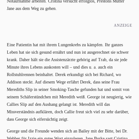
Notaufnahme arbeiten. Cristina versucht erfolglos, Prestons Mutter
Jane aus dem Weg zu gehen.
ANZEIGE
Eine Patientin hat mit ihrem Lungenkrebs zu kämpfen. Ihr ganzes
Leben hat sie sich gesund ernährt und nun ist ausgerechnet sie schwer
krank. Daher hält sie die Assistenzärzte gehörig auf Trab, da sie jede
Minute ihres Lebens auskosten will – und dies u. a. auch ein
Rollstuhlrennen beinhaltet. Derek erkundigt sich bei Richard, wo
Addison steckt. Auf diesem Wege erfährt Derek, dass seine Frau
Merediths Slip in seiner Smoking-Tasche gefunden hat und somit von
seinem Schäferstündchen mit Meredith weiß. George ist neugierig, wie
Callies Slip auf den Aushang gelangt ist. Meredith will das
Missverständnis aufklären, doch Callie freut sich viel zu sehr darüber,
dass George sich eifersüchtig zeigt.
George und die Freunde wenden sich an Bailey mit der Bitte, bei Dr.
Webber für Izzie ein gutes Wort einzulegen. Jane Burke sagt Cristina