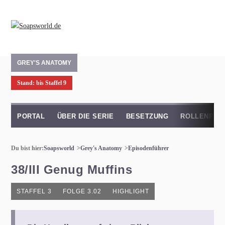
GREY'S ANATOMY
Stand: bis Staffel 9
PORTAL
ÜBER DIE SERIE
BESETZUNG
ROLLENPRO
Du bist hier:
Soapsworld
Grey's Anatomy
Episodenführer
38/III Genug Muffins
STAFFEL 3
FOLGE 3.02
HIGHLIGHT