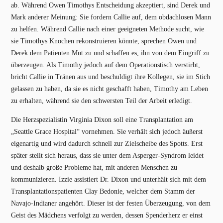
ab. Während Owen Timothys Entscheidung akzeptiert, sind Derek und
Mark anderer Meinung: Sie fordern Callie auf, dem obdachlosen Mann
zu helfen. Während Callie nach einer geeigneten Methode sucht, wie
sie Timothys Knochen rekonstruieren könnte, sprechen Owen und
Derek dem Patienten Mut zu und schaffen es, ihn von dem Eingriff zu
überzeugen. Als Timothy jedoch auf dem Operationstisch verstirbt,
bricht Callie in Tränen aus und beschuldigt ihre Kollegen, sie im Stich
gelassen zu haben, da sie es nicht geschafft haben, Timothy am Leben
zu erhalten, während sie den schwersten Teil der Arbeit erledigt.
Die Herzspezialistin Virginia Dixon soll eine Transplantation am
„Seattle Grace Hospital“ vornehmen. Sie verhält sich jedoch äußerst
eigenartig und wird dadurch schnell zur Zielscheibe des Spotts. Erst
später stellt sich heraus, dass sie unter dem Asperger-Syndrom leidet
und deshalb große Probleme hat, mit anderen Menschen zu
kommunizieren. Izzie assistiert Dr. Dixon und unterhält sich mit dem
Transplantationspatienten Clay Bedonie, welcher dem Stamm der
Navajo-Indianer angehört. Dieser ist der festen Überzeugung, von dem
Geist des Mädchens verfolgt zu werden, dessen Spenderherz er einst