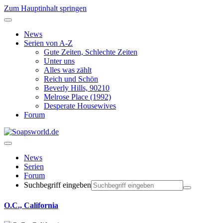
Zum Hauptinhalt springen
News
Serien von A-Z
Gute Zeiten, Schlechte Zeiten
Unter uns
Alles was zählt
Reich und Schön
Beverly Hills, 90210
Melrose Place (1992)
Desperate Housewives
Forum
News
Serien
Forum
Suchbegriff eingeben
O.C., California