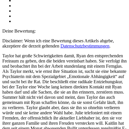
Deine Bewertung:
Disclaimer: Wenn ich eine Bewertung dieses Artikels abgebe,
akzeptiere die derzeit geltenden
Datenschutzbestimmungen
.
Taylor hat große Schwierigkeiten damit, Ryan den entsprechenden
Freiraum zu geben, den die beiden vereinbart haben. Sie verfolgt ihn
und beobachtet ihn bei der Arbeit stundenlang mit einem Fernglas.
Als Taylor merkt, wie ernst ihre Situation ist, sucht sie eine bekannte
Psychiaterin mit dem Spezialgebiet „Emotionale Abhängigkeit“ auf
und sucht bei ihr Rat. Die beschließt eine radikale Entziehungskur,
bei der Taylor eine Woche lang keinen direkten Kontakt mit Ryan
haben darf und alle Sachen, die sie an ihn erinnern, zerstören muss.
Summer hält nicht viel davon und meint, dass Taylor das auch
gemeinsam mit Ryan schaffen könne, da sie sonst Gefahr läuft, ihn
zu verlieren. Taylor glaubt aber, dass sie ihn so ohnehin verlieren
würde und sie keine andere Wahl habe. Julie telefoniert mit einem
Fremden, der offensichtlich ihr aktueller Liebhaber ist, den sie vor
ihrer ganzen Familie und ihren Freuden verstecken will. Kaitlin hat
dem seit einem Monat abwesenden Bullit unterdessen regelmäßig E-