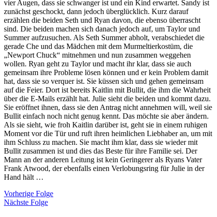
vier Augen, dass sie schwanger ist und ein Kind erwartet. Sandy ist
zunächst geschockt, dann jedoch überglücklich. Kurz darauf
erzählen die beiden Seth und Ryan davon, die ebenso überrascht
sind. Die beiden machen sich danach jedoch auf, um Taylor und
Summer aufzusuchen. Als Seth Summer abholt, verabschiedet die
gerade Che und das Mädchen mit dem Murmeltierkostüm, die
„Newport Chuck“ mitnehmen und nun zusammen weggehen
wollen. Ryan geht zu Taylor und macht ihr klar, dass sie auch
gemeinsam ihre Probleme lösen können und er kein Problem damit
hat, dass sie so verquer ist. Sie küssen sich und gehen gemeinsam
auf die Feier. Dort ist bereits Kaitlin mit Bullit, die ihm die Wahrheit
über die E-Mails erzählt hat. Julie sieht die beiden und kommt dazu.
Sie eröffnet ihnen, dass sie den Antrag nicht annehmen will, weil sie
Bullit einfach noch nicht genug kennt. Das möchte sie aber ändern.
Als sie sieht, wie froh Kaitlin darüber ist, geht sie in einem ruhigen
Moment vor die Tür und ruft ihren heimlichen Liebhaber an, um mit
ihm Schluss zu machen. Sie macht ihm klar, dass sie wieder mit
Bullit zusammen ist und dies das Beste für ihre Familie sei. Der
Mann an der anderen Leitung ist kein Geringerer als Ryans Vater
Frank Atwood, der ebenfalls einen Verlobungsring für Julie in der
Hand hält …
Vorherige Folge
Nächste Folge