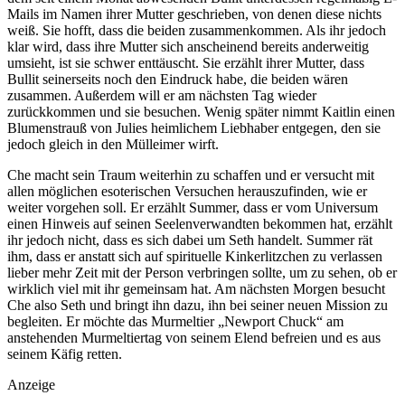
Mails im Namen ihrer Mutter geschrieben, von denen diese nichts
weiß. Sie hofft, dass die beiden zusammenkommen. Als ihr jedoch
klar wird, dass ihre Mutter sich anscheinend bereits anderweitig
umsieht, ist sie schwer enttäuscht. Sie erzählt ihrer Mutter, dass
Bullit seinerseits noch den Eindruck habe, die beiden wären
zusammen. Außerdem will er am nächsten Tag wieder
zurückkommen und sie besuchen. Wenig später nimmt Kaitlin einen
Blumenstrauß von Julies heimlichem Liebhaber entgegen, den sie
jedoch gleich in den Mülleimer wirft.
Che macht sein Traum weiterhin zu schaffen und er versucht mit
allen möglichen esoterischen Versuchen herauszufinden, wie er
weiter vorgehen soll. Er erzählt Summer, dass er vom Universum
einen Hinweis auf seinen Seelenverwandten bekommen hat, erzählt
ihr jedoch nicht, dass es sich dabei um Seth handelt. Summer rät
ihm, dass er anstatt sich auf spirituelle Kinkerlitzchen zu verlassen
lieber mehr Zeit mit der Person verbringen sollte, um zu sehen, ob er
wirklich viel mit ihr gemeinsam hat. Am nächsten Morgen besucht
Che also Seth und bringt ihn dazu, ihn bei seiner neuen Mission zu
begleiten. Er möchte das Murmeltier „Newport Chuck“ am
anstehenden Murmeltiertag von seinem Elend befreien und es aus
seinem Käfig retten.
Anzeige