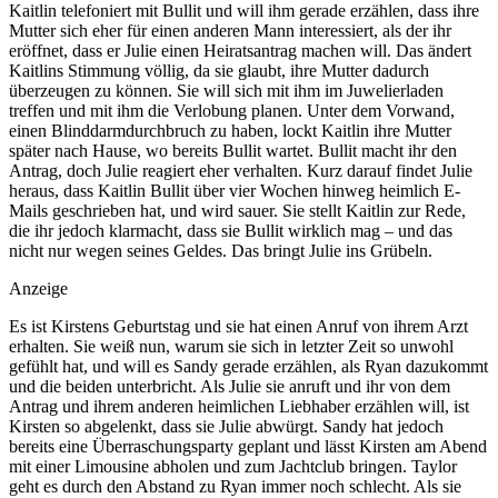
Kaitlin telefoniert mit Bullit und will ihm gerade erzählen, dass ihre
Mutter sich eher für einen anderen Mann interessiert, als der ihr
eröffnet, dass er Julie einen Heiratsantrag machen will. Das ändert
Kaitlins Stimmung völlig, da sie glaubt, ihre Mutter dadurch
überzeugen zu können. Sie will sich mit ihm im Juwelierladen
treffen und mit ihm die Verlobung planen. Unter dem Vorwand,
einen Blinddarmdurchbruch zu haben, lockt Kaitlin ihre Mutter
später nach Hause, wo bereits Bullit wartet. Bullit macht ihr den
Antrag, doch Julie reagiert eher verhalten. Kurz darauf findet Julie
heraus, dass Kaitlin Bullit über vier Wochen hinweg heimlich E-
Mails geschrieben hat, und wird sauer. Sie stellt Kaitlin zur Rede,
die ihr jedoch klarmacht, dass sie Bullit wirklich mag – und das
nicht nur wegen seines Geldes. Das bringt Julie ins Grübeln.
Anzeige
Es ist Kirstens Geburtstag und sie hat einen Anruf von ihrem Arzt
erhalten. Sie weiß nun, warum sie sich in letzter Zeit so unwohl
gefühlt hat, und will es Sandy gerade erzählen, als Ryan dazukommt
und die beiden unterbricht. Als Julie sie anruft und ihr von dem
Antrag und ihrem anderen heimlichen Liebhaber erzählen will, ist
Kirsten so abgelenkt, dass sie Julie abwürgt. Sandy hat jedoch
bereits eine Überraschungsparty geplant und lässt Kirsten am Abend
mit einer Limousine abholen und zum Jachtclub bringen. Taylor
geht es durch den Abstand zu Ryan immer noch schlecht. Als sie