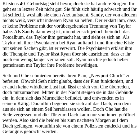
Kirstens 40. Geburtstag steht bevor, doch sie hat andere Sorgen. Ihr
geht es in letzter Zeit nicht gut. Sie fühlt sich häufig schwach und ihr
ist schlecht, weshalb sie einen Arzt aufsucht. Sandy, der von alledem
nichts weiß, versucht indessen Ryan zu helfen. Der erklärt ihm, dass
er keine Probleme mit der vorübergehenden Trennung von Taylor
habe. Als Sandy dann weg ist, nimmt er sich jedoch heimlich das
Fotoalbum, das Taylor ihm gemacht hat, und sieht es sich an. Als
Taylor mit ihrer Psychiaterin bei Ryan auftaucht und ihm eine Kiste
mit seinen Sachen gibt, ist er verwirrt. Die Psychiaterin erklärt ihm
die Therapie und Taylor lässt Ryan über sie ausrichten, dass er ihr
noch ein wenig länger vertrauen soll. Ryan möchte jedoch lieber
gemeinsam mit Taylor ihre Probleme bewältigen.
Seth und Che schmieden bereits ihren Plan, „Newport Chuck“ zu
befreien. Obwohl Seth nicht glaubt, dass der Plan funktioniert, und
er auch keine wirkliche Lust hat, lässt er sich von Che überreden,
doch mitzumachen. Mitten in der Nacht steigen sie in das Gebäude
ein, in dem sich das Murmeltier befindet, und entwenden es in
seinem Käfig. Daraufhin begeben sie sich auf das Dach, von dem
aus sie sich an einem Seil herablassen wollen. Doch Che hat die
Seile vergessen und die Tür zum Dach kann nur von innen geöffnet
werden. Also sind die beiden bis zum nächsten Morgen auf dem
Dach gefangen, woraufhin sie von einem Polizisten entdeckt und ins
Gefängnis gebracht werden.