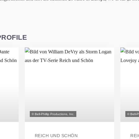
PROFILE
© Bell-Phillip Productions, Inc.
© Bell-P
REICH UND SCHÖN
REI