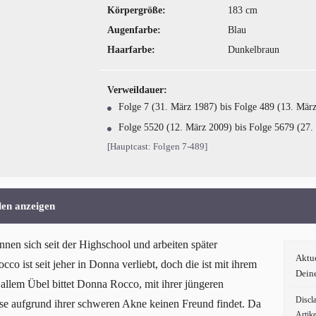
Körpergröße:
183 cm
Augenfarbe:
Blau
Haarfarbe:
Dunkelbraun
Verweildauer:
Folge 7 (31. März 1987) bis Folge 489 (13. Mär
Folge 5520 (12. März 2009) bis Folge 5679 (27.
[Hauptcast: Folgen 7-489]
len anzeigen
n sich seit der Highschool und arbeiten später
Aktu
co ist seit jeher in Donna verliebt, doch die ist mit ihrem
Dein
allem Übel bittet Donna Rocco, mit ihrer jüngeren
Discl
se aufgrund ihrer schweren Akne keinen Freund findet. Da
Artike