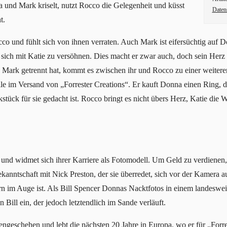
 und Mark kriselt, nutzt Rocco die Gelegenheit und küsst
Daten
t.
co und fühlt sich von ihnen verraten. Auch Mark ist eifersüchtig auf
sich mit Katie zu versöhnen. Dies macht er zwar auch, doch sein Herz
ark getrennt hat, kommt es zwischen ihr und Rocco zu einer weitere
e im Versand von „Forrester Creations“. Er kauft Donna einen Ring, der
tück für sie gedacht ist. Rocco bringt es nicht übers Herz, Katie die 
nd widmet sich ihrer Karriere als Fotomodell. Um Geld zu verdienen, l
kanntschaft mit Nick Preston, der sie überredet, sich vor der Kamera
n im Auge ist. Als Bill Spencer Donnas Nacktfotos in einem landesweit
Bill ein, der jedoch letztendlich im Sande verläuft.
ngeschehen und lebt die nächsten 20 Jahre in Europa, wo er für „Forrest