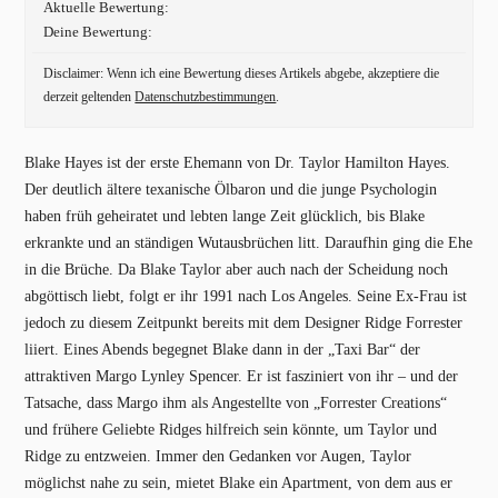
Aktuelle Bewertung:
Deine Bewertung:
Disclaimer: Wenn ich eine Bewertung dieses Artikels abgebe, akzeptiere die
derzeit geltenden
Datenschutzbestimmungen
.
Blake Hayes ist der erste Ehemann von Dr. Taylor Hamilton Hayes.
Der deutlich ältere texanische Ölbaron und die junge Psychologin
haben früh geheiratet und lebten lange Zeit glücklich, bis Blake
erkrankte und an ständigen Wutausbrüchen litt. Daraufhin ging die Ehe
in die Brüche. Da Blake Taylor aber auch nach der Scheidung noch
abgöttisch liebt, folgt er ihr 1991 nach Los Angeles. Seine Ex-Frau ist
jedoch zu diesem Zeitpunkt bereits mit dem Designer Ridge Forrester
liiert. Eines Abends begegnet Blake dann in der „Taxi Bar“ der
attraktiven Margo Lynley Spencer. Er ist fasziniert von ihr – und der
Tatsache, dass Margo ihm als Angestellte von „Forrester Creations“
und frühere Geliebte Ridges hilfreich sein könnte, um Taylor und
Ridge zu entzweien. Immer den Gedanken vor Augen, Taylor
möglichst nahe zu sein, mietet Blake ein Apartment, von dem aus er