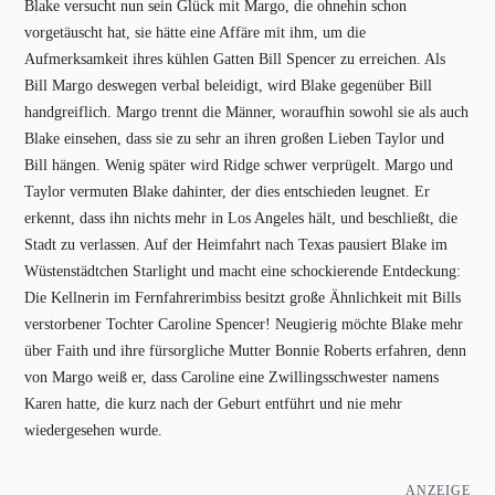
Blake versucht nun sein Glück mit Margo, die ohnehin schon
vorgetäuscht hat, sie hätte eine Affäre mit ihm, um die
Aufmerksamkeit ihres kühlen Gatten Bill Spencer zu erreichen. Als
Bill Margo deswegen verbal beleidigt, wird Blake gegenüber Bill
handgreiflich. Margo trennt die Männer, woraufhin sowohl sie als auch
Blake einsehen, dass sie zu sehr an ihren großen Lieben Taylor und
Bill hängen. Wenig später wird Ridge schwer verprügelt. Margo und
Taylor vermuten Blake dahinter, der dies entschieden leugnet. Er
erkennt, dass ihn nichts mehr in Los Angeles hält, und beschließt, die
Stadt zu verlassen. Auf der Heimfahrt nach Texas pausiert Blake im
Wüstenstädtchen Starlight und macht eine schockierende Entdeckung:
Die Kellnerin im Fernfahrerimbiss besitzt große Ähnlichkeit mit Bills
verstorbener Tochter Caroline Spencer! Neugierig möchte Blake mehr
über Faith und ihre fürsorgliche Mutter Bonnie Roberts erfahren, denn
von Margo weiß er, dass Caroline eine Zwillingsschwester namens
Karen hatte, die kurz nach der Geburt entführt und nie mehr
wiedergesehen wurde.
ANZEIGE