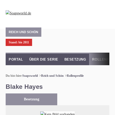
REICH UND SCHÖN
Stand: bis 2011
PORTAL
ÜBER DIE SERIE
BESETZUNG
ROLLENPRO
Du bist hier:
Soapsworld
Reich und Schön
Rollenprofile
Blake Hayes
Besetzung