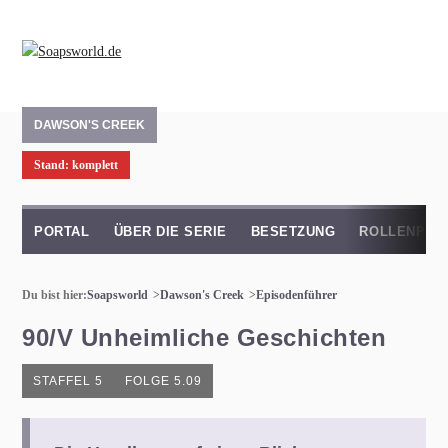
DAWSON'S CREEK
Stand: komplett
PORTAL
ÜBER DIE SERIE
BESETZUNG
ROLLENPRO
Du bist hier:
Soapsworld
Dawson's Creek
Episodenführer
90/V Unheimliche Geschichten
STAFFEL 5
FOLGE 5.09