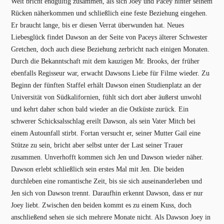
Welt bricht endgültig zusammen, als sich Joey und Pacey hinter seinem
Rücken näherkommen und schließlich eine feste Beziehung eingehen.
Er braucht lange, bis er diesen Verrat überwunden hat. Neues
Liebesglück findet Dawson an der Seite von Paceys älterer Schwester
Gretchen, doch auch diese Beziehung zerbricht nach einigen Monaten.
Durch die Bekanntschaft mit dem kauzigen Mr. Brooks, der früher
ebenfalls Regisseur war, erwacht Dawsons Liebe für Filme wieder. Zu
Beginn der fünften Staffel erhält Dawson einen Studienplatz an der
Universität von Südkalifornien, fühlt sich dort aber äußerst unwohl
und kehrt daher schon bald wieder an die Ostküste zurück. Ein
schwerer Schicksalsschlag ereilt Dawson, als sein Vater Mitch bei
einem Autounfall stirbt. Fortan versucht er, seiner Mutter Gail eine
Stütze zu sein, bricht aber selbst unter der Last seiner Trauer
zusammen. Unverhofft kommen sich Jen und Dawson wieder näher.
Dawson erlebt schließlich sein erstes Mal mit Jen. Die beiden
durchleben eine romantische Zeit, bis sie sich auseinanderleben und
Jen sich von Dawson trennt. Daraufhin erkennt Dawson, dass er nur
Joey liebt. Zwischen den beiden kommt es zu einem Kuss, doch
anschließend sehen sie sich mehrere Monate nicht. Als Dawson Joey in