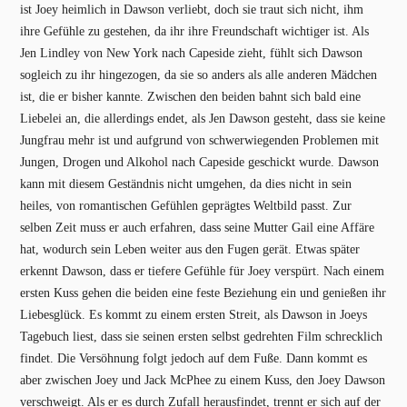
ist Joey heimlich in Dawson verliebt, doch sie traut sich nicht, ihm
ihre Gefühle zu gestehen, da ihr ihre Freundschaft wichtiger ist. Als
Jen Lindley von New York nach Capeside zieht, fühlt sich Dawson
sogleich zu ihr hingezogen, da sie so anders als alle anderen Mädchen
ist, die er bisher kannte. Zwischen den beiden bahnt sich bald eine
Liebelei an, die allerdings endet, als Jen Dawson gesteht, dass sie keine
Jungfrau mehr ist und aufgrund von schwerwiegenden Problemen mit
Jungen, Drogen und Alkohol nach Capeside geschickt wurde. Dawson
kann mit diesem Geständnis nicht umgehen, da dies nicht in sein
heiles, von romantischen Gefühlen geprägtes Weltbild passt. Zur
selben Zeit muss er auch erfahren, dass seine Mutter Gail eine Affäre
hat, wodurch sein Leben weiter aus den Fugen gerät. Etwas später
erkennt Dawson, dass er tiefere Gefühle für Joey verspürt. Nach einem
ersten Kuss gehen die beiden eine feste Beziehung ein und genießen ihr
Liebesglück. Es kommt zu einem ersten Streit, als Dawson in Joeys
Tagebuch liest, dass sie seinen ersten selbst gedrehten Film schrecklich
findet. Die Versöhnung folgt jedoch auf dem Fuße. Dann kommt es
aber zwischen Joey und Jack McPhee zu einem Kuss, den Joey Dawson
verschweigt. Als er es durch Zufall herausfindet, trennt er sich auf der