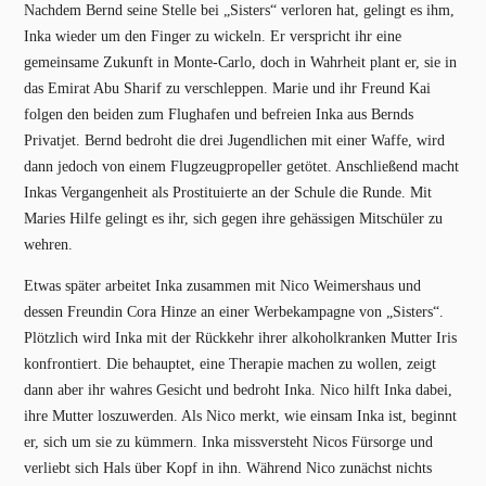
Nachdem Bernd seine Stelle bei „Sisters“ verloren hat, gelingt es ihm,
Inka wieder um den Finger zu wickeln. Er verspricht ihr eine
gemeinsame Zukunft in Monte-Carlo, doch in Wahrheit plant er, sie in
das Emirat Abu Sharif zu verschleppen. Marie und ihr Freund Kai
folgen den beiden zum Flughafen und befreien Inka aus Bernds
Privatjet. Bernd bedroht die drei Jugendlichen mit einer Waffe, wird
dann jedoch von einem Flugzeugpropeller getötet. Anschließend macht
Inkas Vergangenheit als Prostituierte an der Schule die Runde. Mit
Maries Hilfe gelingt es ihr, sich gegen ihre gehässigen Mitschüler zu
wehren.
Etwas später arbeitet Inka zusammen mit Nico Weimershaus und
dessen Freundin Cora Hinze an einer Werbekampagne von „Sisters“.
Plötzlich wird Inka mit der Rückkehr ihrer alkoholkranken Mutter Iris
konfrontiert. Die behauptet, eine Therapie machen zu wollen, zeigt
dann aber ihr wahres Gesicht und bedroht Inka. Nico hilft Inka dabei,
ihre Mutter loszuwerden. Als Nico merkt, wie einsam Inka ist, beginnt
er, sich um sie zu kümmern. Inka missversteht Nicos Fürsorge und
verliebt sich Hals über Kopf in ihn. Während Nico zunächst nichts