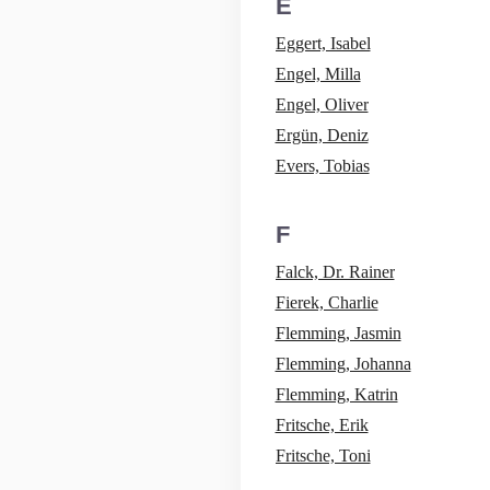
E
Eggert, Isabel
Engel, Milla
Engel, Oliver
Ergün, Deniz
Evers, Tobias
F
Falck, Dr. Rainer
Fierek, Charlie
Flemming, Jasmin
Flemming, Johanna
Flemming, Katrin
Fritsche, Erik
Fritsche, Toni