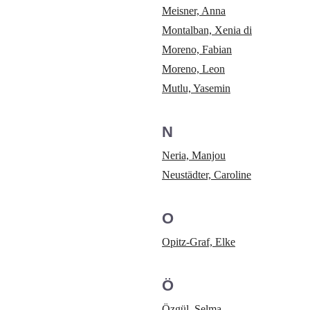
Meisner, Anna
Montalban, Xenia di
Moreno, Fabian
Moreno, Leon
Mutlu, Yasemin
N
Neria, Manjou
Neustädter, Caroline
O
Opitz-Graf, Elke
Ö
Özgül, Selma