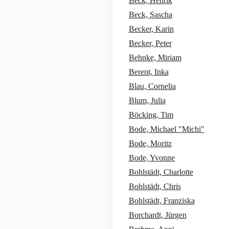
Beck, Henrik
Beck, Sascha
Becker, Karin
Becker, Peter
Behnke, Miriam
Berent, Inka
Blau, Cornelia
Blum, Julia
Böcking, Tim
Bode, Michael "Michi"
Bode, Moritz
Bode, Yvonne
Bohlstädt, Charlotte
Bohlstädt, Chris
Bohlstädt, Franziska
Borchardt, Jürgen