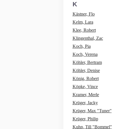
K
Kästner, Flo
Kelm, Lara
Klee, Robert
Klingenthal, Zac
Koch, Pia
Koch, Verena
Köhler, Bertram
Köhler, Denise
König, Robert
Köpke, Vince
Kramer, Merle
Krüger, Jacky
Krüger, Max "Tuner"
Krüger, Philip
Kuhn, Till "Bommel"