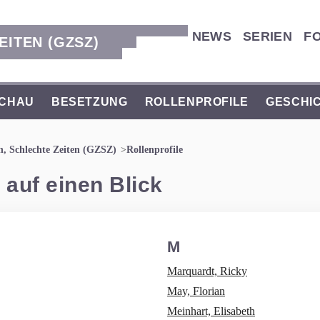
NEWS
SERIEN
F
EITEN (GZSZ)
CHAU
BESETZUNG
ROLLENPROFILE
GESCHI
n, Schlechte Zeiten (GZSZ)
Rollenprofile
 auf einen Blick
M
Marquardt, Ricky
May, Florian
Meinhart, Elisabeth