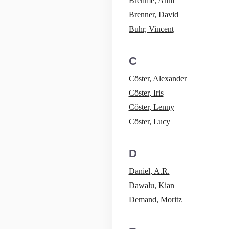
Brehme, Anni
Brenner, David
Buhr, Vincent
C
Cöster, Alexander
Cöster, Iris
Cöster, Lenny
Cöster, Lucy
D
Daniel, A.R.
Dawalu, Kian
Demand, Moritz