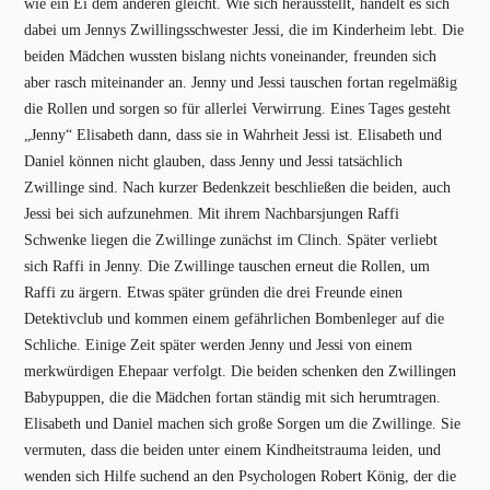
wie ein Ei dem anderen gleicht. Wie sich herausstellt, handelt es sich
dabei um Jennys Zwillingsschwester Jessi, die im Kinderheim lebt. Die
beiden Mädchen wussten bislang nichts voneinander, freunden sich
aber rasch miteinander an. Jenny und Jessi tauschen fortan regelmäßig
die Rollen und sorgen so für allerlei Verwirrung. Eines Tages gesteht
„Jenny“ Elisabeth dann, dass sie in Wahrheit Jessi ist. Elisabeth und
Daniel können nicht glauben, dass Jenny und Jessi tatsächlich
Zwillinge sind. Nach kurzer Bedenkzeit beschließen die beiden, auch
Jessi bei sich aufzunehmen. Mit ihrem Nachbarsjungen Raffi
Schwenke liegen die Zwillinge zunächst im Clinch. Später verliebt
sich Raffi in Jenny. Die Zwillinge tauschen erneut die Rollen, um
Raffi zu ärgern. Etwas später gründen die drei Freunde einen
Detektivclub und kommen einem gefährlichen Bombenleger auf die
Schliche. Einige Zeit später werden Jenny und Jessi von einem
merkwürdigen Ehepaar verfolgt. Die beiden schenken den Zwillingen
Babypuppen, die die Mädchen fortan ständig mit sich herumtragen.
Elisabeth und Daniel machen sich große Sorgen um die Zwillinge. Sie
vermuten, dass die beiden unter einem Kindheitstrauma leiden, und
wenden sich Hilfe suchend an den Psychologen Robert König, der die