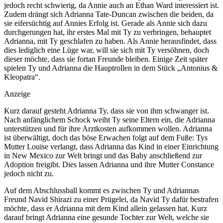
jedoch recht schwierig, da Annie auch an Ethan Ward interessiert ist.
Zudem drängt sich Adrianna Tate-Duncan zwischen die beiden, da
sie eifersüchtig auf Annies Erfolg ist. Gerade als Annie sich dazu
durchgerungen hat, ihr erstes Mal mit Ty zu verbringen, behauptet
Adrianna, mit Ty geschlafen zu haben. Als Annie herausfindet, dass
dies lediglich eine Lüge war, will sie sich mit Ty versöhnen, doch
dieser möchte, dass sie fortan Freunde bleiben. Einige Zeit später
spielen Ty und Adrianna die Hauptrollen in dem Stück „Antonius &
Kleopatra“.
Anzeige
Kurz darauf gesteht Adrianna Ty, dass sie von ihm schwanger ist.
Nach anfänglichem Schock weiht Ty seine Eltern ein, die Adrianna
unterstützen und für ihre Arztkosten aufkommen wollen. Adrianna
ist überwältigt, doch das böse Erwachen folgt auf dem Fuße: Tys
Mutter Louise verlangt, dass Adrianna das Kind in einer Einrichtung
in New Mexico zur Welt bringt und das Baby anschließend zur
Adoption freigibt. Dies lassen Adrianna und ihre Mutter Constance
jedoch nicht zu.
Auf dem Abschlussball kommt es zwischen Ty und Adriannas
Freund Navid Shirazi zu einer Prügelei, da Navid Ty dafür bestrafen
möchte, dass er Adrianna mit dem Kind allein gelassen hat. Kurz
darauf bringt Adrianna eine gesunde Tochter zur Welt, welche sie