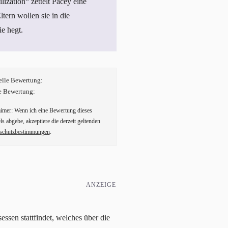
ization“ zettelt Pacey eine
tern wollen sie in die
e hegt.
elle Bewertung:
e Bewertung:
aimer: Wenn ich eine Bewertung dieses
ls abgebe, akzeptiere die derzeit geltenden
schutzbestimmungen
.
ANZEIGE
ssen stattfindet, welches über die