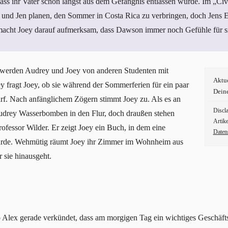
dass ihr Vater schon längst aus dem Gefängnis entlassen wurde. Im „Civil
und Jen planen, den Sommer in Costa Rica zu verbringen, doch Jens El
acht Joey darauf aufmerksam, dass Dawson immer noch Gefühle für si
werden Audrey und Joey von anderen Studenten mit
Aktu
ey fragt Joey, ob sie während der Sommerferien für ein paar
Dein
f. Nach anfänglichem Zögern stimmt Joey zu. Als es an
Discl
Audrey Wasserbomben in den Flur, doch draußen stehen
Artike
ofessor Wilder. Er zeigt Joey ein Buch, in dem eine
Daten
urde. Wehmütig räumt Joey ihr Zimmer im Wohnheim aus
 sie hinausgeht.
Alex gerade verkündet, dass am morgigen Tag ein wichtiges Geschäftse