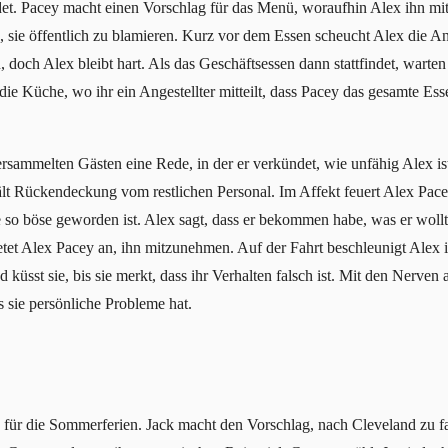
det. Pacey macht einen Vorschlag für das Menü, woraufhin Alex ihn mit 
e, sie öffentlich zu blamieren. Kurz vor dem Essen scheucht Alex die A
, doch Alex bleibt hart. Als das Geschäftsessen dann stattfindet, warte
die Küche, wo ihr ein Angestellter mitteilt, dass Pacey das gesamte E
rsammelten Gästen eine Rede, in der er verkündet, wie unfähig Alex ist
hält Rückendeckung vom restlichen Personal. Im Affekt feuert Alex Pa
e so böse geworden ist. Alex sagt, dass er bekommen habe, was er woll
ietet Alex Pacey an, ihn mitzunehmen. Auf der Fahrt beschleunigt Alex
 küsst sie, bis sie merkt, dass ihr Verhalten falsch ist. Mit den Nerven 
s sie persönliche Probleme hat.
 für die Sommerferien. Jack macht den Vorschlag, nach Cleveland zu fa