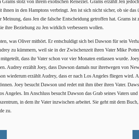
en Grams stolz von ihrem exotischen Reiseziel. Grams erzählt Jen jedoch
 ihnen in den Hamptons verbringt. Jen ist sich nicht sicher, ob sie das üb
er Meinung, dass Jen die falsche Entscheidung getroffen hat. Grams ist zu
sie ihre Beziehung zu Jen wirklich verbessern wollen.
en, was Oliver mithört. Er entschuldigt sich bei Dawson für sein Verha
rey zu kümmern, weil sie in der Zwischenzeit ihren Vater Mike Potter
mitgeteilt, dass ihr Vater schon vor vier Monaten entlassen wurde. Joey
eben. Audrey erzählt Joey, dass Dawson damals nur ihretwegen von New 
n wiederum erzählt Audrey, dass er nach Los Angeles fliegen wird. Aud
nnen. Joey besucht Dawson und redet mit ihm über ihren Vater. Daws
s Angeles. Im Anschluss besucht Dawson das Grab seines Vaters und red
zentrum, in dem ihr Vater inzwischen arbeitet. Sie geht mit dem Buch,
de zu.