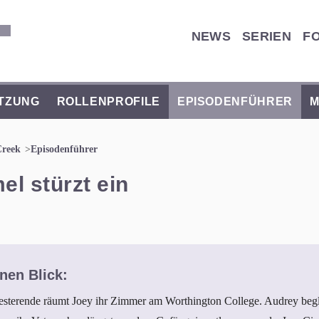
NEWS
SERIEN
F
TZUNG
ROLLENPROFILE
EPISODENFÜHRER
M
Creek
Episodenführer
l stürzt ein
nen Blick:
erende räumt Joey ihr Zimmer am Worthington College. Audrey begle