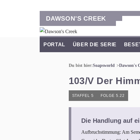
DAWSON'S CREEK
PORTAL
ÜBER DIE SERIE
BESE
Du bist hier:
Soapsworld
Dawson's 
103/V Der Himme
STAFFEL 5
FOLGE 5.22
Die Handlung auf ei
Aufbruchstimmung: Am Semest