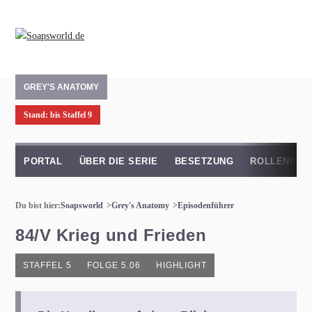
GREY'S ANATOMY
Stand: bis Staffel 9
PORTAL
ÜBER DIE SERIE
BESETZUNG
ROLLENPRO
Du bist hier:
Soapsworld
Grey's Anatomy
Episodenführer
84/V Krieg und Frieden
STAFFEL 5
FOLGE 5.06
HIGHLIGHT