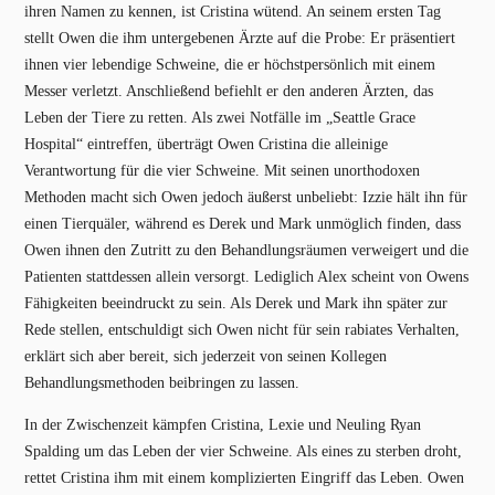
ihren Namen zu kennen, ist Cristina wütend. An seinem ersten Tag
stellt Owen die ihm untergebenen Ärzte auf die Probe: Er präsentiert
ihnen vier lebendige Schweine, die er höchstpersönlich mit einem
Messer verletzt. Anschließend befiehlt er den anderen Ärzten, das
Leben der Tiere zu retten. Als zwei Notfälle im „Seattle Grace
Hospital“ eintreffen, überträgt Owen Cristina die alleinige
Verantwortung für die vier Schweine. Mit seinen unorthodoxen
Methoden macht sich Owen jedoch äußerst unbeliebt: Izzie hält ihn für
einen Tierquäler, während es Derek und Mark unmöglich finden, dass
Owen ihnen den Zutritt zu den Behandlungsräumen verweigert und die
Patienten stattdessen allein versorgt. Lediglich Alex scheint von Owens
Fähigkeiten beeindruckt zu sein. Als Derek und Mark ihn später zur
Rede stellen, entschuldigt sich Owen nicht für sein rabiates Verhalten,
erklärt sich aber bereit, sich jederzeit von seinen Kollegen
Behandlungsmethoden beibringen zu lassen.
In der Zwischenzeit kämpfen Cristina, Lexie und Neuling Ryan
Spalding um das Leben der vier Schweine. Als eines zu sterben droht,
rettet Cristina ihm mit einem komplizierten Eingriff das Leben. Owen