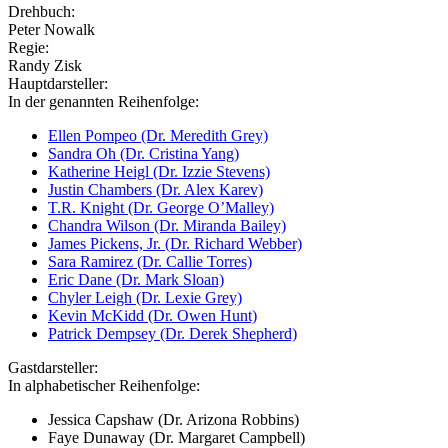
Drehbuch:
Peter Nowalk
Regie:
Randy Zisk
Hauptdarsteller:
In der genannten Reihenfolge:
Ellen Pompeo (Dr. Meredith Grey)
Sandra Oh (Dr. Cristina Yang)
Katherine Heigl (Dr. Izzie Stevens)
Justin Chambers (Dr. Alex Karev)
T.R. Knight (Dr. George O’Malley)
Chandra Wilson (Dr. Miranda Bailey)
James Pickens, Jr. (Dr. Richard Webber)
Sara Ramirez (Dr. Callie Torres)
Eric Dane (Dr. Mark Sloan)
Chyler Leigh (Dr. Lexie Grey)
Kevin McKidd (Dr. Owen Hunt)
Patrick Dempsey (Dr. Derek Shepherd)
Gastdarsteller:
In alphabetischer Reihenfolge:
Jessica Capshaw (Dr. Arizona Robbins)
Faye Dunaway (Dr. Margaret Campbell)