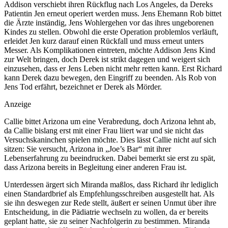
Addison verschiebt ihren Rückflug nach Los Angeles, da Dereks
Patientin Jen erneut operiert werden muss. Jens Ehemann Rob bittet
die Ärzte inständig, Jens Wohlergehen vor das ihres ungeborenen
Kindes zu stellen. Obwohl die erste Operation problemlos verläuft,
erleidet Jen kurz darauf einen Rückfall und muss erneut unters
Messer. Als Komplikationen eintreten, möchte Addison Jens Kind
zur Welt bringen, doch Derek ist strikt dagegen und weigert sich
einzusehen, dass er Jens Leben nicht mehr retten kann. Erst Richard
kann Derek dazu bewegen, den Eingriff zu beenden. Als Rob von
Jens Tod erfährt, bezeichnet er Derek als Mörder.
Anzeige
Callie bittet Arizona um eine Verabredung, doch Arizona lehnt ab,
da Callie bislang erst mit einer Frau liiert war und sie nicht das
Versuchskaninchen spielen möchte. Dies lässt Callie nicht auf sich
sitzen: Sie versucht, Arizona in „Joe’s Bar“ mit ihrer
Lebenserfahrung zu beeindrucken. Dabei bemerkt sie erst zu spät,
dass Arizona bereits in Begleitung einer anderen Frau ist.
Unterdessen ärgert sich Miranda maßlos, dass Richard ihr lediglich
einen Standardbrief als Empfehlungsschreiben ausgestellt hat. Als
sie ihn deswegen zur Rede stellt, äußert er seinen Unmut über ihre
Entscheidung, in die Pädiatrie wechseln zu wollen, da er bereits
geplant hatte, sie zu seiner Nachfolgerin zu bestimmen. Miranda