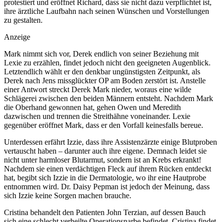
protestiert und eröffnet Richard, dass sie nicht dazu verpflichtet ist,
ihre ärztliche Laufbahn nach seinen Wünschen und Vorstellungen
zu gestalten.
Anzeige
Mark nimmt sich vor, Derek endlich von seiner Beziehung mit
Lexie zu erzählen, findet jedoch nicht den geeigneten Augenblick.
Letztendlich wählt er den denkbar ungünstigsten Zeitpunkt, als
Derek nach Jens missglückter OP am Boden zerstört ist. Anstelle
einer Antwort streckt Derek Mark nieder, woraus eine wilde
Schlägerei zwischen den beiden Männern entsteht. Nachdem Mark
die Oberhand gewonnen hat, gehen Owen und Meredith
dazwischen und trennen die Streithähne voneinander. Lexie
gegenüber eröffnet Mark, dass er den Vorfall keinesfalls bereue.
Unterdessen erfährt Izzie, dass ihre Assistenzärzte einige Blutproben
vertauscht haben – darunter auch ihre eigene. Demnach leidet sie
nicht unter harmloser Blutarmut, sondern ist an Krebs erkrankt!
Nachdem sie einen verdächtigen Fleck auf ihrem Rücken entdeckt
hat, begibt sich Izzie in die Dermatologie, wo ihr eine Hautprobe
entnommen wird. Dr. Daisy Pepman ist jedoch der Meinung, dass
sich Izzie keine Sorgen machen brauche.
Cristina behandelt den Patienten John Terzian, auf dessen Bauch
sich eine schlecht verheilte Operationsnarbe befindet. Cristina findet