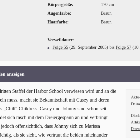
Körpergröße:
170 cm
Augenfarbe:
Braun
Haarfarbe:
Braun
Verweildauer:
Folge 55
(29. September 2005) bis
Folge 57
(10.
len anzeigen
itten Staffel der Harbor School verwiesen wird und an die
Aktu
n muss, macht sie Bekanntschaft mit Casey und deren
Dein
„Chili“ Childress. Casey und Johnny sind schon seit
Discl
undet sich rasch mit dem Dreiergespann an und verbringt
Artike
d jedoch offensichtlich, dass Johnny sich zu Marissa
Daten
htig, als sie sieht, wie vertraut die beiden miteinander