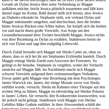
Gerade als Dylan Jessica über seine Verbindung zu Maggie
aufklären möchte, bricht Jessica plötzlich zusammen und fällt kurz
darauf sogar ins Koma. Bald darauf stellt sich heraus, dass Jessica
an Diabetes erkrankt ist. Stephanie sieht, wie vertraut Dylan und
Maggie miteinander umgehen, und durchschaut, dass die beiden
hinter Jessicas Rücken eine Affäre haben. Sie knöpft sich die beiden
vor und macht ihnen große Vorwürfe. Aus Sorge um den
Gesundheitszustand ihrer Tochter beschließt Maggie, Jessica nichts
von ihrer Beziehung zu Dylan zu erzählen. Stattdessen trennt sie
sich von Dylan und sagt ihm endgültig Lebewohl.
Durch Zufall freundet sich Maggie mit Sheila Carter an, ohne zu
ahnen, dass es sich bei ihr um Stephanies Erzfeindin handelt. Durch
Maggie erlangt Sheila Zutritt zum Anwesen der Forresters. So
gelingt es ihr beinahe, Stephanie zu vergiften, wobei der Verdacht
zunächst auf Maggie fällt. Im Nachhinein macht sich Maggie
schwere Vorwürfe aufgrund ihres vertrauensseligen Verhaltens.
Etwas später geht Maggie eine Beziehung mit dem Psychologen
James Warwick ein. James, der einige Monate zuvor von Sheila
entführt wurde, versucht, Sheila im Rahmen einer Therapie auf den
rechten Weg zu führen. Maggie ist eifersüchtig auf Sheilas Präsenz
in James’ Leben. Sie versucht, ihre Konkurrentin loszuwerden, was
ihr jedoch nicht gelingt. Stattdessen wird Maggie von Sheilas
Gehilfen Mike Guthrie entführt. In ihrer Abwesenheit schläft der
betrunkene James mit Sheila, kann sich aber anschließend nicht