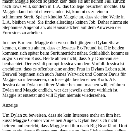
macht Maggie jedoch sogleich klar, dass sie auf keinen Fall zurück
nach Iowa will, sondern in L.A. das College besuchen möchte. Da
Maggie damit nicht einverstanden ist, kommt es zu einem
schlimmen Streit. Später kündigt Maggie an, dass sie eine Weile in
L.A. bleiben wird. Sie findet allerdings keinen Job. Daher nimmt sie
Stephanies Angebot an, als Hausmädchen auf dem Anwesen der
Forresters zu arbeiten.
In einer Bar lernt Maggie den wesentlich jüngeren Dylan Shaw
kennen, ohne zu ahnen, dass er Jessicas Ex-Freund ist. Die beiden
kommen sich später beim Surfunterricht näher. Schließlich kommt es
sogar zu einem Kuss. Beide ahnen nicht, dass Sly Donovan sie
beobachtet. Der erzählt prompt Jessica von dem Vorfall. Jessica ist
erschüttert, dass es offenbar eine andere Frau in Dylans Leben gibt.
Derweil beginnen sich auch James Warwick und Connor Davis für
Maggie zu interessieren, doch sie gibt beiden einen Korb. Als
Jessica dann Dylan mit ihrer Mutter bekannt machen will, erfahren
Dylan und Maggie endlich, wer der jeweils andere wirklich ist.
Maggie ist entsetzt und will Dylan niemals wiedersehen.
Anzeige
Um Dylan zu beweisen, dass sie kein Interesse mehr an ihm hat,
küsst Maggie Connor vor seinen Augen. Dylan lässt sich nicht
beirren und erreicht, dass Maggie mit ihm nach Big Bear fährt. Dort
kann er sie davon überzeugen, dass sie zu ihrer Liebe stehen sollten.