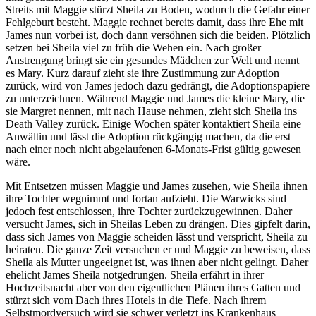
Streits mit Maggie stürzt Sheila zu Boden, wodurch die Gefahr einer
Fehlgeburt besteht. Maggie rechnet bereits damit, dass ihre Ehe mit
James nun vorbei ist, doch dann versöhnen sich die beiden. Plötzlich
setzen bei Sheila viel zu früh die Wehen ein. Nach großer
Anstrengung bringt sie ein gesundes Mädchen zur Welt und nennt
es Mary. Kurz darauf zieht sie ihre Zustimmung zur Adoption
zurück, wird von James jedoch dazu gedrängt, die Adoptionspapiere
zu unterzeichnen. Während Maggie und James die kleine Mary, die
sie Margret nennen, mit nach Hause nehmen, zieht sich Sheila ins
Death Valley zurück. Einige Wochen später kontaktiert Sheila eine
Anwältin und lässt die Adoption rückgängig machen, da die erst
nach einer noch nicht abgelaufenen 6-Monats-Frist gültig gewesen
wäre.
Mit Entsetzen müssen Maggie und James zusehen, wie Sheila ihnen
ihre Tochter wegnimmt und fortan aufzieht. Die Warwicks sind
jedoch fest entschlossen, ihre Tochter zurückzugewinnen. Daher
versucht James, sich in Sheilas Leben zu drängen. Dies gipfelt darin,
dass sich James von Maggie scheiden lässt und verspricht, Sheila zu
heiraten. Die ganze Zeit versuchen er und Maggie zu beweisen, dass
Sheila als Mutter ungeeignet ist, was ihnen aber nicht gelingt. Daher
ehelicht James Sheila notgedrungen. Sheila erfährt in ihrer
Hochzeitsnacht aber von den eigentlichen Plänen ihres Gatten und
stürzt sich vom Dach ihres Hotels in die Tiefe. Nach ihrem
Selbstmordversuch wird sie schwer verletzt ins Krankenhaus