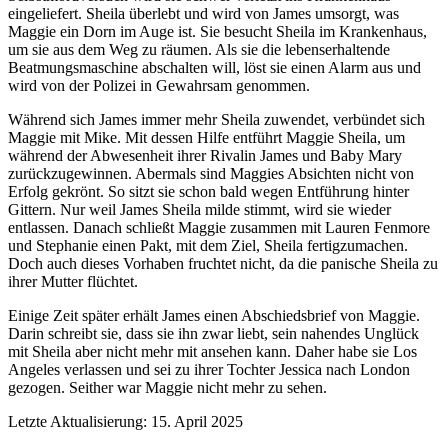
eingeliefert. Sheila überlebt und wird von James umsorgt, was
Maggie ein Dorn im Auge ist. Sie besucht Sheila im Krankenhaus,
um sie aus dem Weg zu räumen. Als sie die lebenserhaltende
Beatmungsmaschine abschalten will, löst sie einen Alarm aus und
wird von der Polizei in Gewahrsam genommen.
Während sich James immer mehr Sheila zuwendet, verbündet sich
Maggie mit Mike. Mit dessen Hilfe entführt Maggie Sheila, um
während der Abwesenheit ihrer Rivalin James und Baby Mary
zurückzugewinnen. Abermals sind Maggies Absichten nicht von
Erfolg gekrönt. So sitzt sie schon bald wegen Entführung hinter
Gittern. Nur weil James Sheila milde stimmt, wird sie wieder
entlassen. Danach schließt Maggie zusammen mit Lauren Fenmore
und Stephanie einen Pakt, mit dem Ziel, Sheila fertigzumachen.
Doch auch dieses Vorhaben fruchtet nicht, da die panische Sheila zu
ihrer Mutter flüchtet.
Einige Zeit später erhält James einen Abschiedsbrief von Maggie.
Darin schreibt sie, dass sie ihn zwar liebt, sein nahendes Unglück
mit Sheila aber nicht mehr mit ansehen kann. Daher habe sie Los
Angeles verlassen und sei zu ihrer Tochter Jessica nach London
gezogen. Seither war Maggie nicht mehr zu sehen.
Letzte Aktualisierung: 15. April 2025