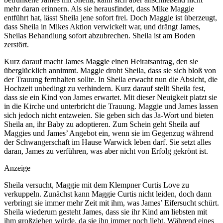
mehr daran erinnern. Als sie herausfindet, dass Mike Maggie
entführt hat, lässt Sheila jene sofort frei. Doch Maggie ist überzeugt,
dass Sheila in Mikes Aktion verwickelt war, und drängt James,
Sheilas Behandlung sofort abzubrechen. Sheila ist am Boden
zerstört.
Kurz darauf macht James Maggie einen Heiratsantrag, den sie
überglücklich annimmt. Maggie droht Sheila, dass sie sich bloß von
der Trauung fernhalten sollte. In Sheila erwacht nun die Absicht, die
Hochzeit unbedingt zu verhindern. Kurz darauf stellt Sheila fest,
dass sie ein Kind von James erwartet. Mit dieser Neuigkeit platzt sie
in die Kirche und unterbricht die Trauung. Maggie und James lassen
sich jedoch nicht entzweien. Sie geben sich das Ja-Wort und bieten
Sheila an, ihr Baby zu adoptieren. Zum Schein geht Sheila auf
Maggies und James’ Angebot ein, wenn sie im Gegenzug während
der Schwangerschaft im Hause Warwick leben darf. Sie setzt alles
daran, James zu verführen, was aber nicht von Erfolg gekrönt ist.
Anzeige
Sheila versucht, Maggie mit dem Klempner Curtis Love zu
verkuppeln. Zunächst kann Maggie Curtis nicht leiden, doch dann
verbringt sie immer mehr Zeit mit ihm, was James’ Eifersucht schürt.
Sheila wiederum gesteht James, dass sie ihr Kind am liebsten mit
ihm großziehen würde, da sie ihn immer noch liebt. Während eines