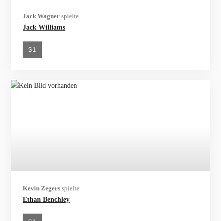
Jack Wagner
spielte
Jack Williams
S1
Kevin Zegers
spielte
Ethan Benchley