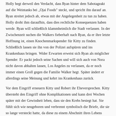
Holly hegt derweil den Verdacht, dass Ryan hinter dem Sabotageakt
auf die Weintanks bei „Ojai Foods“ steckt, und spricht ihn darauf an.
Ryan streitet jedoch ab, etwas mit der Angelegenheit zu tun zu haben.
Holly droht ihm daraufhin, dass dies rechtliche Konsequenzen haben
werde. Ryan will schließlich klammheimlich die Stadt verlassen. In der
Zwischenzeit suchen die Walkers fieberhaft nach Ryan, da er ihre letzte
Hoffnung ist, einen Knochenmarkspender für Kitty zu finden.
Schließlich lassen sie ihn von der Polizei aufspüren und ins
Krankenhaus bringen. Wider Erwarten erweist sich Ryan als möglicher
Spender. Er packt jedoch seine Sachen und will sich auch von Nora
nicht davon abhalten lassen, Los Angeles zu verlassen, da er noch
immer einen Groll gegen die Familie Walker hegt. Später ändert er
allerdings seine Meinung und kehrt ins Krankenhaus zurück.
Vor dem Eingriff erneuern Kitty und Robert ihr Eheversprechen. Kitty
übersteht den Eingriff ohne Komplikationen und kann drei Wochen
später mit der Gewissheit leben, dass sie den Krebs besiegt hat. Sie
fühlt sich wie neugeboren und verbrennt symbolisch die Briefe, die sie
so lange versteckt hatte, da diese zu einem Abschnitt ihres Lebens