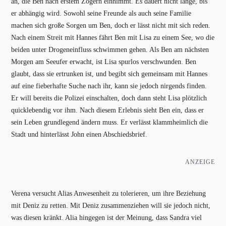
an, die Ben nach erstem Zögern einnimmt. Es dauert nicht lange, bis
er abhängig wird. Sowohl seine Freunde als auch seine Familie
machen sich große Sorgen um Ben, doch er lässt nicht mit sich reden.
Nach einem Streit mit Hannes fährt Ben mit Lisa zu einem See, wo die
beiden unter Drogeneinfluss schwimmen gehen. Als Ben am nächsten
Morgen am Seeufer erwacht, ist Lisa spurlos verschwunden. Ben
glaubt, dass sie ertrunken ist, und begibt sich gemeinsam mit Hannes
auf eine fieberhafte Suche nach ihr, kann sie jedoch nirgends finden.
Er will bereits die Polizei einschalten, doch dann steht Lisa plötzlich
quicklebendig vor ihm. Nach diesem Erlebnis sieht Ben ein, dass er
sein Leben grundlegend ändern muss. Er verlässt klammheimlich die
Stadt und hinterlässt John einen Abschiedsbrief.
ANZEIGE
Verena versucht Alias Anwesenheit zu tolerieren, um ihre Beziehung
mit Deniz zu retten. Mit Deniz zusammenziehen will sie jedoch nicht,
was diesen kränkt. Alia hingegen ist der Meinung, dass Sandra viel