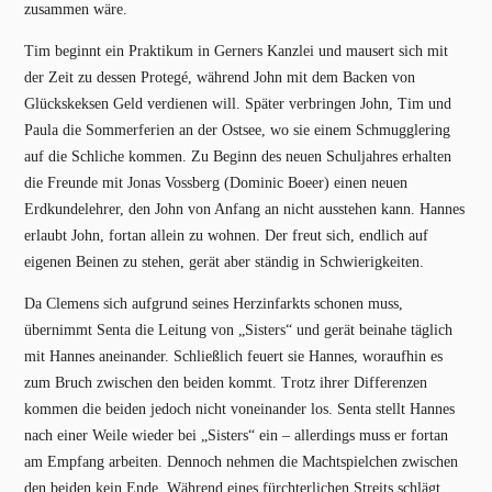
zusammen wäre.
Tim beginnt ein Praktikum in Gerners Kanzlei und mausert sich mit
der Zeit zu dessen Protegé, während John mit dem Backen von
Glückskeksen Geld verdienen will. Später verbringen John, Tim und
Paula die Sommerferien an der Ostsee, wo sie einem Schmugglering
auf die Schliche kommen. Zu Beginn des neuen Schuljahres erhalten
die Freunde mit Jonas Vossberg (Dominic Boeer) einen neuen
Erdkundelehrer, den John von Anfang an nicht ausstehen kann. Hannes
erlaubt John, fortan allein zu wohnen. Der freut sich, endlich auf
eigenen Beinen zu stehen, gerät aber ständig in Schwierigkeiten.
Da Clemens sich aufgrund seines Herzinfarkts schonen muss,
übernimmt Senta die Leitung von „Sisters“ und gerät beinahe täglich
mit Hannes aneinander. Schließlich feuert sie Hannes, woraufhin es
zum Bruch zwischen den beiden kommt. Trotz ihrer Differenzen
kommen die beiden jedoch nicht voneinander los. Senta stellt Hannes
nach einer Weile wieder bei „Sisters“ ein – allerdings muss er fortan
am Empfang arbeiten. Dennoch nehmen die Machtspielchen zwischen
den beiden kein Ende. Während eines fürchterlichen Streits schlägt