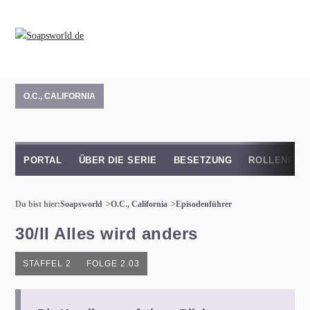
O.C., CALIFORNIA
PORTAL
ÜBER DIE SERIE
BESETZUNG
ROLLENPRO
Du bist hier:
Soapsworld
O.C., California
Episodenführer
30/II Alles wird anders
STAFFEL 2
FOLGE 2.03