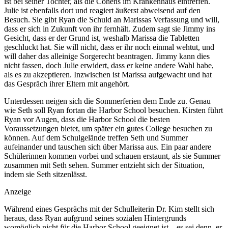
ist bei seiner Tochter, als die Cohens im Krankenhaus eintreffen.
Julie ist ebenfalls dort und reagiert äußerst abweisend auf den
Besuch. Sie gibt Ryan die Schuld an Marissas Verfassung und will,
dass er sich in Zukunft von ihr fernhält. Zudem sagt sie Jimmy ins
Gesicht, dass er der Grund ist, weshalb Marissa die Tabletten
geschluckt hat. Sie will nicht, dass er ihr noch einmal wehtut, und
will daher das alleinige Sorgerecht beantragen. Jimmy kann dies
nicht fassen, doch Julie erwidert, dass er keine andere Wahl habe,
als es zu akzeptieren. Inzwischen ist Marissa aufgewacht und hat
das Gespräch ihrer Eltern mit angehört.
Unterdessen neigen sich die Sommerferien dem Ende zu. Genau
wie Seth soll Ryan fortan die Harbor School besuchen. Kirsten führt
Ryan vor Augen, dass die Harbor School die besten
Voraussetzungen bietet, um später ein gutes College besuchen zu
können. Auf dem Schulgelände treffen Seth und Summer
aufeinander und tauschen sich über Marissa aus. Ein paar andere
Schülerinnen kommen vorbei und schauen erstaunt, als sie Summer
zusammen mit Seth sehen. Summer entzieht sich der Situation,
indem sie Seth sitzenlässt.
Anzeige
Während eines Gesprächs mit der Schulleiterin Dr. Kim stellt sich
heraus, dass Ryan aufgrund seines sozialen Hintergrunds
womöglich nicht für die Harbor School geeignet ist – es sei denn, er