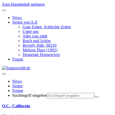
Zum Hauptinhalt springen
News
Serien von A-Z
Gute Zeiten, Schlechte Zeiten
Unter uns
Alles was zählt
Reich und Schön
Beverly Hills, 90210
Melrose Place (1992)
Desperate Housewives
Forum
News
Serien
Forum
Suchbegriff eingeben
O.C., California