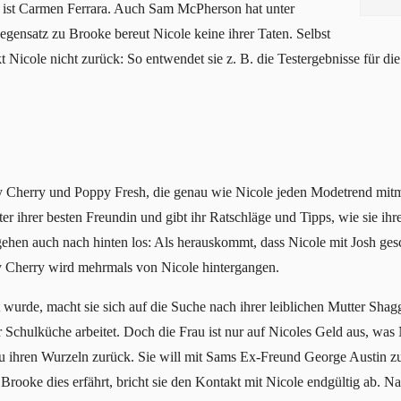
n ist Carmen Ferrara. Auch Sam McPherson hat unter
egensatz zu Brooke bereut Nicole keine ihrer Taten. Selbst
 Nicole nicht zurück: So entwendet sie z. B. die Testergebnisse für d
y Cherry und Poppy Fresh, die genau wie Nicole jeden Modetrend mit
inter ihrer besten Freundin und gibt ihr Ratschläge und Tipps, wie sie i
hen auch nach hinten los: Als herauskommt, dass Nicole mit Josh gesc
y Cherry wird mehrmals von Nicole hintergangen.
rt wurde, macht sie sich auf die Suche nach ihrer leiblichen Mutter Shag
er Schulküche arbeitet. Doch die Frau ist nur auf Nicoles Geld aus, was 
zu ihren Wurzeln zurück. Sie will mit Sams Ex-Freund George Austin 
Brooke dies erfährt, bricht sie den Kontakt mit Nicole endgültig ab. 