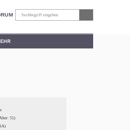
ORUM
EHR
s
lter: 51)
USA)