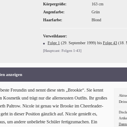
Körpergröße:
163 cm
Augenfarbe:
Grün
Haarfarbe:
Blond
Verweildauer:
Folge 1
(29. September 1999) bis
Folge 43
(18. 
[Hauptcast: Folgen 1-43]
len anzeigen
este Freundin und nennt diese stets „Brookie“. Sie kennt
Aktu
 Kosmetik und trägt nur die allerneusten Outfits. Ihr großes
Dein
eth Paltrow. Nicole ist genau wie Brooke im Cheerleader-
Discl
t in dieser Position gänzlich auf. Nicole genießt es,
Artike
 aus, um andere unbeliebte Schüler fertigzumachen. Ein
Daten