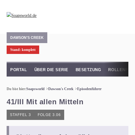
DAWSON'S CREEK
Stand: komplett
PORTAL
ÜBER DIE SERIE
BESETZUNG
ROLLENPRO
Du bist hier:
Soapsworld
Dawson's Creek
Episodenführer
41/III Mit allen Mitteln
STAFFEL 3
FOLGE 3.06