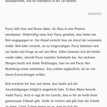
auszusprechen, was sie schließlich in die Tat umsetzt.
ANZEIGE
Pacey hilft Joey und Bessie dabei, ihr Haus in eine Pension
umzubauen. Widerwillig muss Joey Pacey gestehen, dass Andie mit
Rob ausgegangen ist. Am Abend erreicht Joey ein Anruf der weinenden
Andie: Rob habe versucht, sie zu vergewaltigen. Pacey kümmert sich
um Andie und bringt sie auf sein Boot. Dabei kommen sich die beiden
wieder näher, obwohl Pacey zunächst Vorbehalte hat. Am nächsten
Morgen macht sich Andie Hoffnungen, dass sie und Pacey ihre
Beziehung erneut aufnehmen. Joey scheint unglücklich, als sie von
diesen Entwicklungen erfährt.
Rob erscheint bei Joey und meint, dass Andie sich die
Anschuldigungen lediglich ausgedacht habe. Frohen Mutes besucht
Andie Pacey, doch er sagt ihr ins Gesicht, dass es für sie beide keine
gemeinsame Zukunft gibt. Andie ist verletzt und gibt Joey die Schuld
an allem. Unter Tränen deutet sie an, dass sie sich die