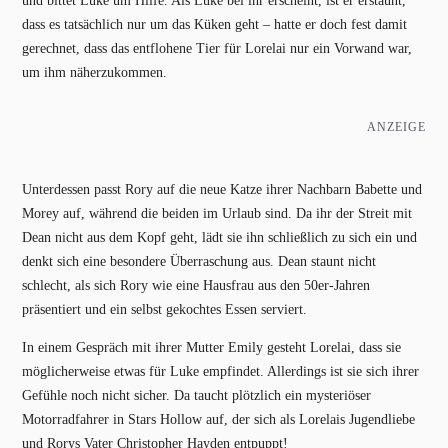
und bittet Luke um Hilfe. Als Luke bei ihr erscheint, ist er erstaunt,
dass es tatsächlich nur um das Küken geht – hatte er doch fest damit
gerechnet, dass das entflohene Tier für Lorelai nur ein Vorwand war,
um ihm näherzukommen.
ANZEIGE
Unterdessen passt Rory auf die neue Katze ihrer Nachbarn Babette und
Morey auf, während die beiden im Urlaub sind. Da ihr der Streit mit
Dean nicht aus dem Kopf geht, lädt sie ihn schließlich zu sich ein und
denkt sich eine besondere Überraschung aus. Dean staunt nicht
schlecht, als sich Rory wie eine Hausfrau aus den 50er-Jahren
präsentiert und ein selbst gekochtes Essen serviert.
In einem Gespräch mit ihrer Mutter Emily gesteht Lorelai, dass sie
möglicherweise etwas für Luke empfindet. Allerdings ist sie sich ihrer
Gefühle noch nicht sicher. Da taucht plötzlich ein mysteriöser
Motorradfahrer in Stars Hollow auf, der sich als Lorelais Jugendliebe
und Rorys Vater Christopher Hayden entpuppt!