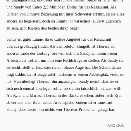
eingegangen sind, und freut sich für die beiden. Später erhalten Jimmy
und Sandy von Caleb 2,5 Millionen Dollar für das Restaurant. Als
Kirsten von Jimmys Beziehung mit ihrer Schwester erfährt, ist sie alles
andere als begeistert, doch da Jimmy ihr versichert, äußerst glücklich
zu sein, gibt Kirsten den beiden ihren Segen.
Sandy ist guter Laune, da er Calebs Angebot für das Restaurant
überaus großzügig findet. Als das Telefon klingelt, ist Theresa am
anderen Ende der Leitung. Sie will sich mit Sandy an ihrem neuen
Arbeitsplatz treffen, um ihm eine Rechtsfrage zu stellen. Als Sandy sie
aufsucht, stellt er fest, dass sie ein blaues Auge hat. Die Schuld daran
trägt Eddie: Er ist ausgerastet, nachdem er seinen Arbeitsplatz verloren
hat. Nun überlegt Theresa, ihn anzuzeigen. Sandy meint, dass sie es
sich noch einmal überlegen sollte, ob sie ihn tatsächlich heiraten will.
Als Ryan und Marissa Theresa in der Bäckerei sehen, äußert sich Ryan
abwertend über ihren neuen Arbeitsplatz. Zudem ist er sauer auf
Sandy, dass dieser ihm nichts von Theresas Problemen gesagt hat.
ANZEIGE