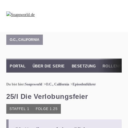
O.C., CALIFORNIA
PORTAL
ÜBER DIE SERIE
BESETZUNG
ROLLENPRO
Du bist hier:
Soapsworld
O.C., California
Episodenführer
25/I Die Verlobungsfeier
STAFFEL 1
FOLGE 1.25