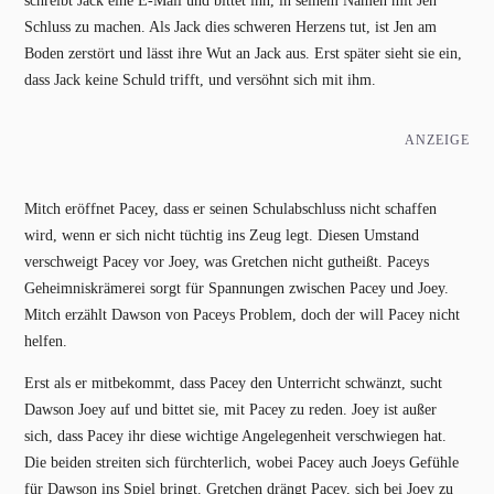
schreibt Jack eine E-Mail und bittet ihn, in seinem Namen mit Jen
Schluss zu machen. Als Jack dies schweren Herzens tut, ist Jen am
Boden zerstört und lässt ihre Wut an Jack aus. Erst später sieht sie ein,
dass Jack keine Schuld trifft, und versöhnt sich mit ihm.
ANZEIGE
Mitch eröffnet Pacey, dass er seinen Schulabschluss nicht schaffen
wird, wenn er sich nicht tüchtig ins Zeug legt. Diesen Umstand
verschweigt Pacey vor Joey, was Gretchen nicht gutheißt. Paceys
Geheimniskrämerei sorgt für Spannungen zwischen Pacey und Joey.
Mitch erzählt Dawson von Paceys Problem, doch der will Pacey nicht
helfen.
Erst als er mitbekommt, dass Pacey den Unterricht schwänzt, sucht
Dawson Joey auf und bittet sie, mit Pacey zu reden. Joey ist außer
sich, dass Pacey ihr diese wichtige Angelegenheit verschwiegen hat.
Die beiden streiten sich fürchterlich, wobei Pacey auch Joeys Gefühle
für Dawson ins Spiel bringt. Gretchen drängt Pacey, sich bei Joey zu