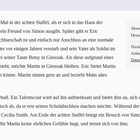
al in der achten Staffel, als er sich in das Haus der
Aktu
 ein Freund von Simon ausgibt. Später gibt er Eric
Dein
chbarschaft ist und einfach nur Anschluss an eine normale
Discl
er vor einigen Jahren verstarb und sein Vater als Soldat im
Artike
 bei seiner Tante Betsy in Glenoak. Als diese aufgrund einer
Daten
ieht, möchte Martin in Glenoak bleiben. Eric bietet Martin
 könne. Martin nimmt gern an und bezieht Matts altes
ball. Ein Talentscout wird auf ihn aufmerksam und bietet ihm an, sich
doch ab, da er erst seinen Schulabschluss machen möchte. Während der a
ecilia Smith. Am Ende der achten Staffel bringt ein Besuch von Simo
 für Martin keine ehrlichen Gefühle hegt, und trennt sich von ihm.