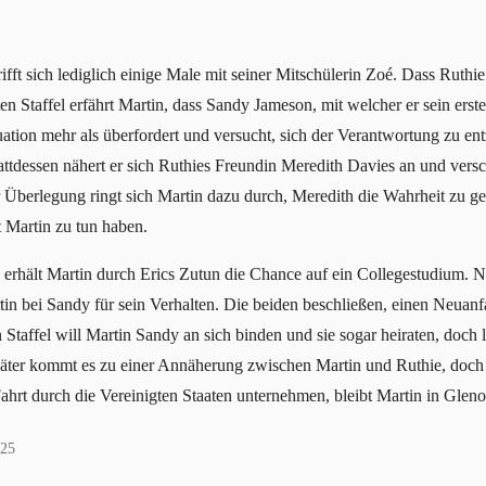
ifft sich lediglich einige Male mit seiner Mitschülerin Zoé. Dass Ruthie 
en Staffel erfährt Martin, dass Sandy Jameson, mit welcher er sein erst
ituation mehr als überfordert und versucht, sich der Verantwortung zu e
Stattdessen nähert er sich Ruthies Freundin Meredith Davies an und vers
Überlegung ringt sich Martin dazu durch, Meredith die Wahrheit zu ges
 Martin zu tun haben.
erhält Martin durch Erics Zutun die Chance auf ein Collegestudium.
tin bei Sandy für sein Verhalten. Die beiden beschließen, einen Neua
taffel will Martin Sandy an sich binden und sie sogar heiraten, doch l
päter kommt es zu einer Annäherung zwischen Martin und Ruthie, doch 
rt durch die Vereinigten Staaten unternehmen, bleibt Martin in Gleno
025