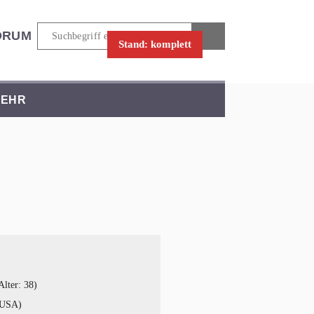
ORUM
Stand: komplett
EHR
lter: 38)
(USA)