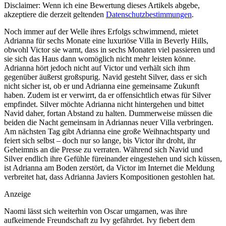
Disclaimer: Wenn ich eine Bewertung dieses Artikels abgebe,
akzeptiere die derzeit geltenden
Datenschutzbestimmungen
.
Noch immer auf der Welle ihres Erfolgs schwimmend, mietet
Adrianna für sechs Monate eine luxuriöse Villa in Beverly Hills,
obwohl Victor sie warnt, dass in sechs Monaten viel passieren und
sie sich das Haus dann womöglich nicht mehr leisten könne.
Adrianna hört jedoch nicht auf Victor und verhält sich ihm
gegenüber äußerst großspurig. Navid gesteht Silver, dass er sich
nicht sicher ist, ob er und Adrianna eine gemeinsame Zukunft
haben. Zudem ist er verwirrt, da er offensichtlich etwas für Silver
empfindet. Silver möchte Adrianna nicht hintergehen und bittet
Navid daher, fortan Abstand zu halten. Dummerweise müssen die
beiden die Nacht gemeinsam in Adriannas neuer Villa verbringen.
Am nächsten Tag gibt Adrianna eine große Weihnachtsparty und
feiert sich selbst – doch nur so lange, bis Victor ihr droht, ihr
Geheimnis an die Presse zu verraten. Während sich Navid und
Silver endlich ihre Gefühle füreinander eingestehen und sich küssen,
ist Adrianna am Boden zerstört, da Victor im Internet die Meldung
verbreitet hat, dass Adrianna Javiers Kompositionen gestohlen hat.
Anzeige
Naomi lässt sich weiterhin von Oscar umgarnen, was ihre
aufkeimende Freundschaft zu Ivy gefährdet. Ivy fiebert dem