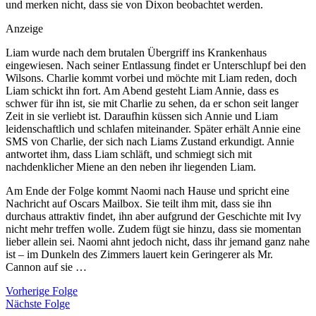
und merken nicht, dass sie von Dixon beobachtet werden.
Anzeige
Liam wurde nach dem brutalen Übergriff ins Krankenhaus
eingewiesen. Nach seiner Entlassung findet er Unterschlupf bei den
Wilsons. Charlie kommt vorbei und möchte mit Liam reden, doch
Liam schickt ihn fort. Am Abend gesteht Liam Annie, dass es
schwer für ihn ist, sie mit Charlie zu sehen, da er schon seit langer
Zeit in sie verliebt ist. Daraufhin küssen sich Annie und Liam
leidenschaftlich und schlafen miteinander. Später erhält Annie eine
SMS von Charlie, der sich nach Liams Zustand erkundigt. Annie
antwortet ihm, dass Liam schläft, und schmiegt sich mit
nachdenklicher Miene an den neben ihr liegenden Liam.
Am Ende der Folge kommt Naomi nach Hause und spricht eine
Nachricht auf Oscars Mailbox. Sie teilt ihm mit, dass sie ihn
durchaus attraktiv findet, ihn aber aufgrund der Geschichte mit Ivy
nicht mehr treffen wolle. Zudem fügt sie hinzu, dass sie momentan
lieber allein sei. Naomi ahnt jedoch nicht, dass ihr jemand ganz nahe
ist – im Dunkeln des Zimmers lauert kein Geringerer als Mr.
Cannon auf sie …
Vorherige Folge
Nächste Folge