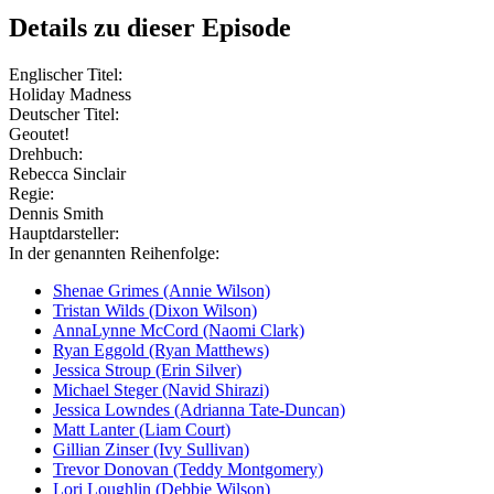
Details zu dieser Episode
Englischer Titel:
Holiday Madness
Deutscher Titel:
Geoutet!
Drehbuch:
Rebecca Sinclair
Regie:
Dennis Smith
Hauptdarsteller:
In der genannten Reihenfolge:
Shenae Grimes (Annie Wilson)
Tristan Wilds (Dixon Wilson)
AnnaLynne McCord (Naomi Clark)
Ryan Eggold (Ryan Matthews)
Jessica Stroup (Erin Silver)
Michael Steger (Navid Shirazi)
Jessica Lowndes (Adrianna Tate-Duncan)
Matt Lanter (Liam Court)
Gillian Zinser (Ivy Sullivan)
Trevor Donovan (Teddy Montgomery)
Lori Loughlin (Debbie Wilson)