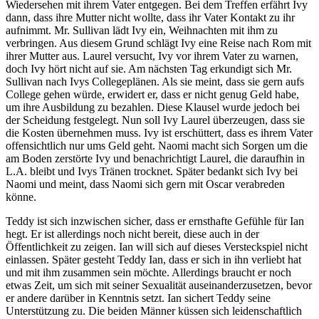
Wiedersehen mit ihrem Vater entgegen. Bei dem Treffen erfährt Ivy
dann, dass ihre Mutter nicht wollte, dass ihr Vater Kontakt zu ihr
aufnimmt. Mr. Sullivan lädt Ivy ein, Weihnachten mit ihm zu
verbringen. Aus diesem Grund schlägt Ivy eine Reise nach Rom mit
ihrer Mutter aus. Laurel versucht, Ivy vor ihrem Vater zu warnen,
doch Ivy hört nicht auf sie. Am nächsten Tag erkundigt sich Mr.
Sullivan nach Ivys Collegeplänen. Als sie meint, dass sie gern aufs
College gehen würde, erwidert er, dass er nicht genug Geld habe,
um ihre Ausbildung zu bezahlen. Diese Klausel wurde jedoch bei
der Scheidung festgelegt. Nun soll Ivy Laurel überzeugen, dass sie
die Kosten übernehmen muss. Ivy ist erschüttert, dass es ihrem Vater
offensichtlich nur ums Geld geht. Naomi macht sich Sorgen um die
am Boden zerstörte Ivy und benachrichtigt Laurel, die daraufhin in
L.A. bleibt und Ivys Tränen trocknet. Später bedankt sich Ivy bei
Naomi und meint, dass Naomi sich gern mit Oscar verabreden
könne.
Teddy ist sich inzwischen sicher, dass er ernsthafte Gefühle für Ian
hegt. Er ist allerdings noch nicht bereit, diese auch in der
Öffentlichkeit zu zeigen. Ian will sich auf dieses Versteckspiel nicht
einlassen. Später gesteht Teddy Ian, dass er sich in ihn verliebt hat
und mit ihm zusammen sein möchte. Allerdings braucht er noch
etwas Zeit, um sich mit seiner Sexualität auseinanderzusetzen, bevor
er andere darüber in Kenntnis setzt. Ian sichert Teddy seine
Unterstützung zu. Die beiden Männer küssen sich leidenschaftlich