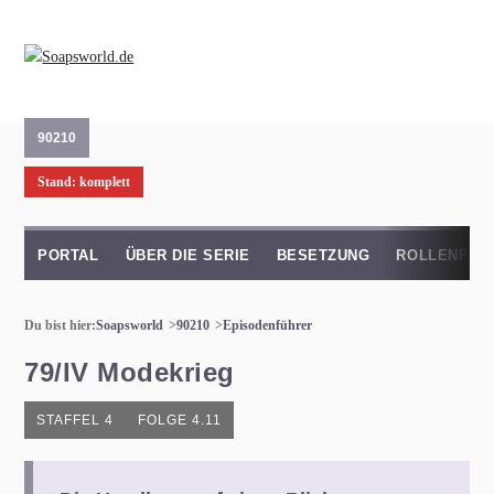
90210
Stand: komplett
PORTAL
ÜBER DIE SERIE
BESETZUNG
ROLLENPRO
Du bist hier:
Soapsworld
90210
Episodenführer
79/IV Modekrieg
STAFFEL 4
FOLGE 4.11