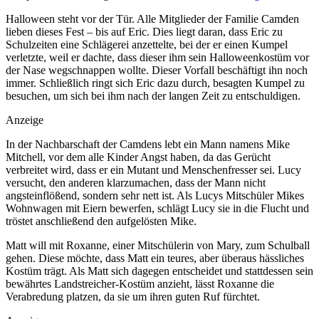
Halloween steht vor der Tür. Alle Mitglieder der Familie Camden
lieben dieses Fest – bis auf Eric. Dies liegt daran, dass Eric zu
Schulzeiten eine Schlägerei anzettelte, bei der er einen Kumpel
verletzte, weil er dachte, dass dieser ihm sein Halloweenkostüm vor
der Nase wegschnappen wollte. Dieser Vorfall beschäftigt ihn noch
immer. Schließlich ringt sich Eric dazu durch, besagten Kumpel zu
besuchen, um sich bei ihm nach der langen Zeit zu entschuldigen.
Anzeige
In der Nachbarschaft der Camdens lebt ein Mann namens Mike
Mitchell, vor dem alle Kinder Angst haben, da das Gerücht
verbreitet wird, dass er ein Mutant und Menschenfresser sei. Lucy
versucht, den anderen klarzumachen, dass der Mann nicht
angsteinflößend, sondern sehr nett ist. Als Lucys Mitschüler Mikes
Wohnwagen mit Eiern bewerfen, schlägt Lucy sie in die Flucht und
tröstet anschließend den aufgelösten Mike.
Matt will mit Roxanne, einer Mitschülerin von Mary, zum Schulball
gehen. Diese möchte, dass Matt ein teures, aber überaus hässliches
Kostüm trägt. Als Matt sich dagegen entscheidet und stattdessen sein
bewährtes Landstreicher-Kostüm anzieht, lässt Roxanne die
Verabredung platzen, da sie um ihren guten Ruf fürchtet.