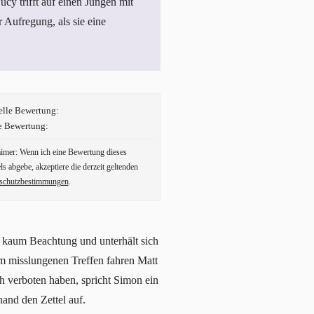
cy trifft auf einen Jungen mit
r Aufregung, als sie eine
elle Bewertung:
e Bewertung:
aimer: Wenn ich eine Bewertung dieses
ls abgebe, akzeptiere die derzeit geltenden
schutzbestimmungen
.
 kaum Beachtung und unterhält sich
em misslungenen Treffen fahren Matt
 verboten haben, spricht Simon ein
and den Zettel auf.