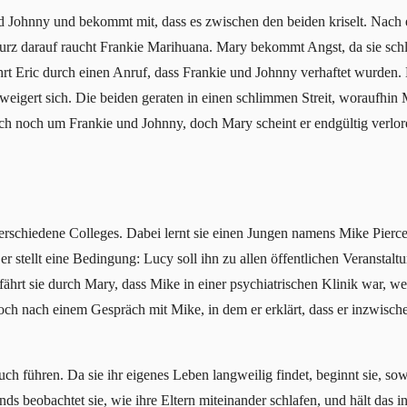
nd Johnny und bekommt mit, dass es zwischen den beiden kriselt. Nach
Kurz darauf raucht Frankie Marihuana. Mary bekommt Angst, da sie schl
rt Eric durch einen Anruf, dass Frankie und Johnny verhaftet wurden. M
eigert sich. Die beiden geraten in einen schlimmen Streit, woraufhin 
h noch um Frankie und Johnny, doch Mary scheint er endgültig verlor
rschiedene Colleges. Dabei lernt sie einen Jungen namens Mike Pierce 
stellt eine Bedingung: Lucy soll ihn zu allen öffentlichen Veranstaltu
fährt sie durch Mary, dass Mike in einer psychiatrischen Klinik war, wei
och nach einem Gespräch mit Mike, in dem er erklärt, dass er inzwischen 
buch führen. Da sie ihr eigenes Leben langweilig findet, beginnt sie, s
s beobachtet sie, wie ihre Eltern miteinander schlafen, und hält das i