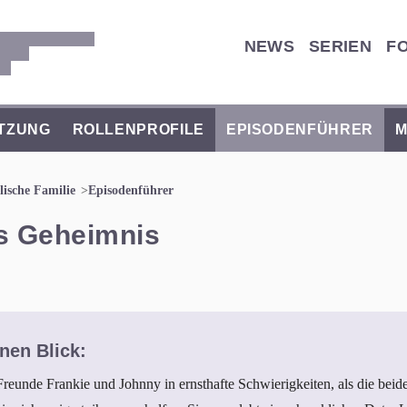
NEWS
SERIEN
F
TZUNG
ROLLENPROFILE
EPISODENFÜHRER
M
ische Familie
Episodenführer
es Geheimnis
nen Blick:
Freunde Frankie und Johnny in ernsthafte Schwierigkeiten, als die bei