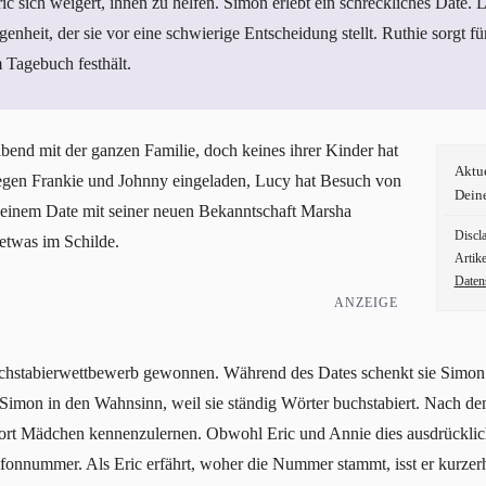
sich weigert, ihnen zu helfen. Simon erlebt ein schreckliches Date. Lu
nheit, der sie vor eine schwierige Entscheidung stellt. Ruthie sorgt fü
 Tagebuch festhält.
bend mit der ganzen Familie, doch keines ihrer Kinder hat
Aktu
llegen Frankie und Johnny eingeladen, Lucy hat Besuch von
Dein
einem Date mit seiner neuen Bekanntschaft Marsha
Discl
detwas im Schilde.
Artike
Daten
ANZEIGE
Buchstabierwettbewerb gewonnen. Während des Dates schenkt sie Simon
e Simon in den Wahnsinn, weil sie ständig Wörter buchstabiert. Nach d
rt Mädchen kennenzulernen. Obwohl Eric und Annie dies ausdrücklich
nnummer. Als Eric erfährt, woher die Nummer stammt, isst er kurzerh