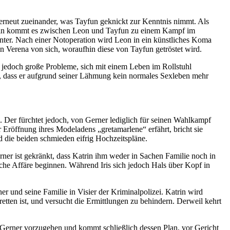
erneut zueinander, was Tayfun geknickt zur Kenntnis nimmt. Als
ufhin kommt es zwischen Leon und Tayfun zu einem Kampf im
nter. Nach einer Notoperation wird Leon in ein künstliches Koma
on Verena von sich, woraufhin diese von Tayfun getröstet wird.
t jedoch große Probleme, sich mit einem Leben im Rollstuhl
en, dass er aufgrund seiner Lähmung kein normales Sexleben mehr
 Der fürchtet jedoch, von Gerner lediglich für seinen Wahlkampf
 Eröffnung ihres Modeladens „gretamarlene“ erfährt, bricht sie
die beiden schmieden eifrig Hochzeitspläne.
rner ist gekränkt, dass Katrin ihm weder in Sachen Familie noch in
liche Affäre beginnen. Während Iris sich jedoch Hals über Kopf in
 und seine Familie in Visier der Kriminalpolizei. Katrin wird
etten ist, und versucht die Ermittlungen zu behindern. Derweil kehrt
en Gerner vorzugehen und kommt schließlich dessen Plan, vor Gericht