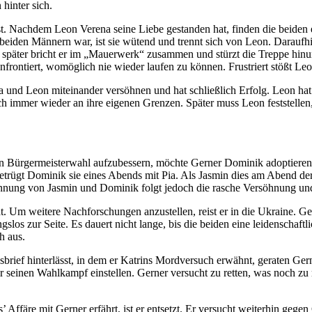
hinter sich.
. Nachdem Leon Verena seine Liebe gestanden hat, finden die beiden 
en beiden Männern war, ist sie wütend und trennt sich von Leon. Dara
 später bricht er im „Mauerwerk“ zusammen und stürzt die Treppe hinu
onfrontiert, womöglich nie wieder laufen zu können. Frustriert stößt Le
na und Leon miteinander versöhnen und hat schließlich Erfolg. Leon ha
doch immer wieder an ihre eigenen Grenzen. Später muss Leon feststell
en Bürgermeisterwahl aufzubessern, möchte Gerner Dominik adoptieren.
betrügt Dominik sie eines Abends mit Pia. Als Jasmin dies am Abend der
nnung von Jasmin und Dominik folgt jedoch die rasche Versöhnung und 
t. Um weitere Nachforschungen anzustellen, reist er in die Ukraine. Ge
gslos zur Seite. Es dauert nicht lange, bis die beiden eine leidenschaft
h aus.
ef hinterlässt, in dem er Katrins Mordversuch erwähnt, geraten Gerner
 seinen Wahlkampf einstellen. Gerner versucht zu retten, was noch zu r
 Affäre mit Gerner erfährt, ist er entsetzt. Er versucht weiterhin geg