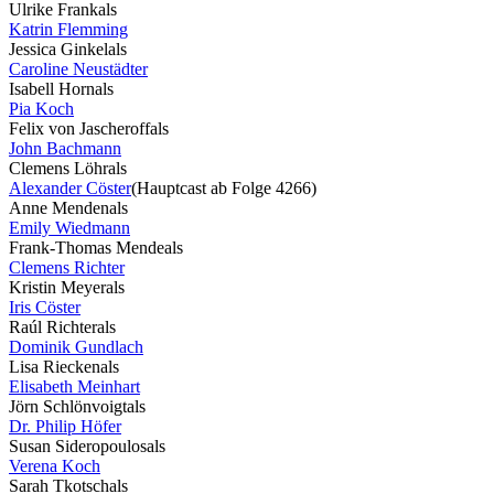
Ulrike Frank
als
Katrin Flemming
Jessica Ginkel
als
Caroline Neustädter
Isabell Horn
als
Pia Koch
Felix von Jascheroff
als
John Bachmann
Clemens Löhr
als
Alexander Cöster
(Hauptcast ab Folge 4266)
Anne Menden
als
Emily Wiedmann
Frank-Thomas Mende
als
Clemens Richter
Kristin Meyer
als
Iris Cöster
Raúl Richter
als
Dominik Gundlach
Lisa Riecken
als
Elisabeth Meinhart
Jörn Schlönvoigt
als
Dr. Philip Höfer
Susan Sideropoulos
als
Verena Koch
Sarah Tkotsch
als