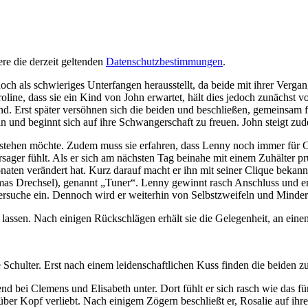
re die derzeit geltenden
Datenschutzbestimmungen
.
ch als schwieriges Unterfangen herausstellt, da beide mit ihrer Vergan
aroline, dass sie ein Kind von John erwartet, hält dies jedoch zunächst v
nd. Erst später versöhnen sich die beiden und beschließen, gemeinsam 
n und beginnt sich auf ihre Schwangerschaft zu freuen. John steigt zu
ngestehen möchte. Zudem muss sie erfahren, dass Lenny noch immer für C
ersager fühlt. Als er sich am nächsten Tag beinahe mit einem Zuhälter
naten verändert hat. Kurz darauf macht er ihn mit seiner Clique bekan
mas Drechsel), genannt „Tuner“. Lenny gewinnt rasch Anschluss und erh
sversuche ein. Dennoch wird er weiterhin von Selbstzweifeln und Minder
lassen. Nach einigen Rückschlägen erhält sie die Gelegenheit, an ei
 Schulter. Erst nach einem leidenschaftlichen Kuss finden die beiden z
bei Clemens und Elisabeth unter. Dort fühlt er sich rasch wie das fü
 über Kopf verliebt. Nach einigem Zögern beschließt er, Rosalie auf ihr