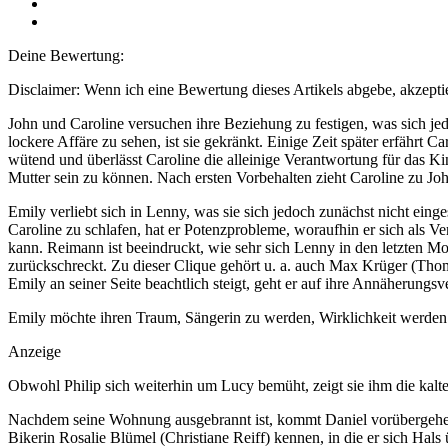
Deine Bewertung:
Disclaimer: Wenn ich eine Bewertung dieses Artikels abgebe, akzeptie
John und Caroline versuchen ihre Beziehung zu festigen, was sich jedo
lockere Affäre zu sehen, ist sie gekränkt. Einige Zeit später erfährt C
wütend und überlässt Caroline die alleinige Verantwortung für das Ki
Mutter sein zu können. Nach ersten Vorbehalten zieht Caroline zu Joh
Emily verliebt sich in Lenny, was sie sich jedoch zunächst nicht ei
Caroline zu schlafen, hat er Potenzprobleme, woraufhin er sich als V
kann. Reimann ist beeindruckt, wie sehr sich Lenny in den letzten Mo
zurückschreckt. Zu dieser Clique gehört u. a. auch Max Krüger (Tho
Emily an seiner Seite beachtlich steigt, geht er auf ihre Annäherung
Emily möchte ihren Traum, Sängerin zu werden, Wirklichkeit werden 
Anzeige
Obwohl Philip sich weiterhin um Lucy bemüht, zeigt sie ihm die kalte
Nachdem seine Wohnung ausgebrannt ist, kommt Daniel vorübergehend 
Bikerin Rosalie Blümel (Christiane Reiff) kennen, in die er sich Hals