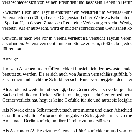
verabschiedet sich von seinen Freunden und lässt sein Leben in Berlin 
Zwischen Leon und Tayfun entbrennt ein Wettstreit um Verenas Gunst
Verena jedoch erfährt, dass sie Gegenstand einer Wette zwischen d
„Spätkauf“, in dessen Zuge sich Leon eine Verletzung zuzieht. Wenig
versetzt. Als er aufwacht, wird er mit der schrecklichen Gewissheit k
Obwohl er nach wie vor in Verena verliebt ist, versucht Tayfun Vere
abzufinden. Verena versucht ihm eine Stütze zu sein, stößt dabei je
führen kann.
Anzeige
Um sein Ansehen in der Öffentlichkeit hinsichtlich der bevorstehend
benutzt zu werden. Da er sich auch von Jasmin vernachlässigt fühlt, 
zusammen und sucht die Schuld bei sich. Einer vorübergehenden Tre
Alexander ist weiterhin überzeugt, dass Gerner etwas zu verbergen ha
Sachen Politik den Rücken stärkt. Iris hingegen steht Gerner bedingun
Gerner verliebt hat, hegt er keine Gefühle für sie und nutzt sie lediglic
Als Nowak einen Selbstmordversuch unternimmt und einen Abschiedsbri
daraufhin verhaftet. Aufgrund der negativen Schlagzeilen muss Gerner
Anna nach Berlin zurück, um ihre Familie zu unterstützen.
Als Alexander (2. Besetzung: Clemens Löhr) zurückkehrt und von Iris’