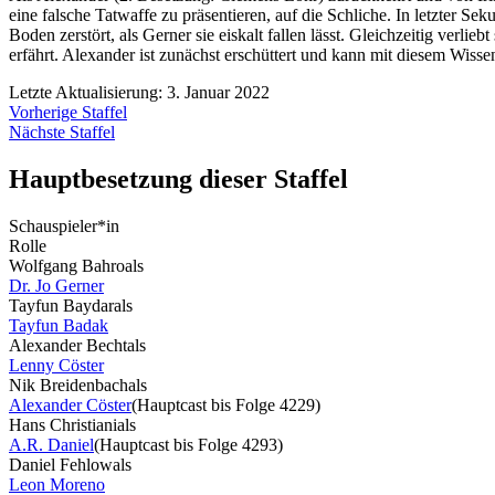
eine falsche Tatwaffe zu präsentieren, auf die Schliche. In letzter S
Boden zerstört, als Gerner sie eiskalt fallen lässt. Gleichzeitig verli
erfährt. Alexander ist zunächst erschüttert und kann mit diesem Wiss
Letzte Aktualisierung: 3. Januar 2022
Vorherige Staffel
Nächste Staffel
Hauptbesetzung dieser Staffel
Schauspieler*in
Rolle
Wolfgang Bahro
als
Dr. Jo Gerner
Tayfun Baydar
als
Tayfun Badak
Alexander Becht
als
Lenny Cöster
Nik Breidenbach
als
Alexander Cöster
(Hauptcast bis Folge 4229)
Hans Christiani
als
A.R. Daniel
(Hauptcast bis Folge 4293)
Daniel Fehlow
als
Leon Moreno