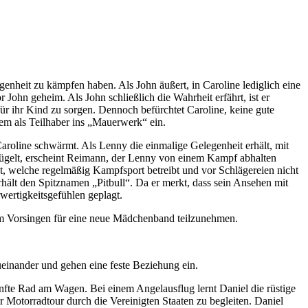
genheit zu kämpfen haben. Als John äußert, in Caroline lediglich eine
or John geheim. Als John schließlich die Wahrheit erfährt, ist er
für ihr Kind zu sorgen. Dennoch befürchtet Caroline, keine gute
dem als Teilhaber ins „Mauerwerk“ ein.
aroline schwärmt. Als Lenny die einmalige Gelegenheit erhält, mit
 prügelt, erscheint Reimann, der Lenny von einem Kampf abhalten
nt, welche regelmäßig Kampfsport betreibt und vor Schlägereien nicht
ält den Spitznamen „Pitbull“. Da er merkt, dass sein Ansehen mit
wertigkeitsgefühlen geplagt.
nem Vorsingen für eine neue Mädchenband teilzunehmen.
ueinander und gehen eine feste Beziehung ein.
nfte Rad am Wagen. Bei einem Angelausflug lernt Daniel die rüstige
er Motorradtour durch die Vereinigten Staaten zu begleiten. Daniel