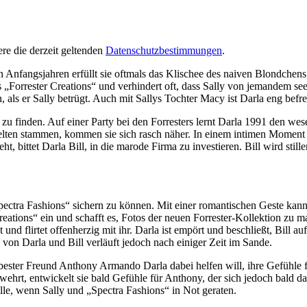
re die derzeit geltenden
Datenschutzbestimmungen
.
en Anfangsjahren erfüllt sie oftmals das Klischee des naiven Blondchens
orrester Creations“ und verhindert oft, dass Sally von jemandem seeli
 als er Sally betrügt. Auch mit Sallys Tochter Macy ist Darla eng befr
n zu finden. Auf einer Party bei den Forresters lernt Darla 1991 den we
lten stammen, kommen sie sich rasch näher. In einem intimen Moment of
, bittet Darla Bill, in die marode Firma zu investieren. Bill wird still
 „Spectra Fashions“ sichern zu können. Mit einer romantischen Geste kan
tions“ ein und schafft es, Fotos der neuen Forrester-Kollektion zu ma
nd flirtet offenherzig mit ihr. Darla ist empört und beschließt, Bill auf
 von Darla und Bill verläuft jedoch nach einiger Zeit im Sande.
bester Freund Anthony Armando Darla dabei helfen will, ihre Gefühle 
hrt, entwickelt sie bald Gefühle für Anthony, der sich jedoch bald da
elle, wenn Sally und „Spectra Fashions“ in Not geraten.