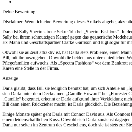
Deine Bewertung:
Disclaimer: Wenn ich eine Bewertung dieses Artikels abgebe, akzeptie
Darla ist Sally Spectras treue Sekretärin bei „Spectra Fashions“. In d
Sally bei ihrem schmutzigen Kampf gegen das gegnerische Modehaus „F
Ex-Mann und Geschäftspartner Clarke Garrison und lügt sogar für ihn,
Obwohl sie äußerst attraktiv ist, hat Darla stets Probleme, einen Man
Bill, mit ihr auszugehen. Obwohl die beiden aus unterschiedlichen We
Pflegefamilien aufwuchs. Als „Spectra Fashions“ vor dem Bankrott steht
Karen eine Stelle in der Firma.
Anzeige
Darla glaubt, dass Bill sie lediglich benutzt hat, um sich Anteile an
sich Darla unter dem Decknamen „Camille Howard“ bei „Forrester Crea
„Camille“ begegnet, erkennt er Darla aufgrund ihrer Verkleidung nicht u
Bill dann einen Rückzieher macht, ist Darla glücklich. Die Beziehung
Einige Monate später geht Darla mit Connor Davis aus. Als Connors 
einem leidenschaftlichen Kuss. Obwohl sich Darla zunächst dagegen we
Darla nur selten im Zentrum des Geschehens, doch sie ist stets zur St