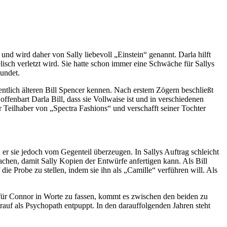
 und wird daher von Sally liebevoll „Einstein“ genannt. Darla hilft
sch verletzt wird. Sie hatte schon immer eine Schwäche für Sallys
eundet.
sentlich älteren Bill Spencer kennen. Nach erstem Zögern beschließt
fenbart Darla Bill, dass sie Vollwaise ist und in verschiedenen
er Teilhaber von „Spectra Fashions“ und verschafft seiner Tochter
n er sie jedoch vom Gegenteil überzeugen. In Sallys Auftrag schleicht
chen, damit Sally Kopien der Entwürfe anfertigen kann. Als Bill
 die Probe zu stellen, indem sie ihn als „Camille“ verführen will. Als
für Connor in Worte zu fassen, kommt es zwischen den beiden zu
rauf als Psychopath entpuppt. In den darauffolgenden Jahren steht