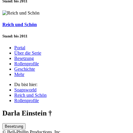
Stand: bis 2011
Reich und Schön
Stand: bis 2011
Portal
Über die Serie
Besetzung
Rollenprofile
Geschichte
Mehr
Du bist hier:
Soapsworld
Reich und Schön
Rollenprofile
Darla Einstein †
Besetzung
© Bell-Phillip Productions, Inc.