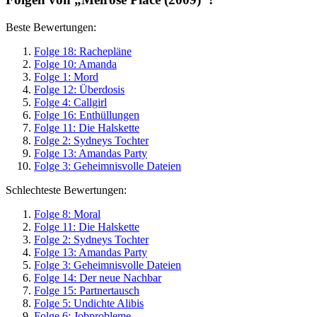
Beste Bewertungen:
Folge 18: Rachepläne
Folge 10: Amanda
Folge 1: Mord
Folge 12: Überdosis
Folge 4: Callgirl
Folge 16: Enthüllungen
Folge 11: Die Halskette
Folge 2: Sydneys Tochter
Folge 13: Amandas Party
Folge 3: Geheimnisvolle Dateien
Schlechteste Bewertungen:
Folge 8: Moral
Folge 11: Die Halskette
Folge 2: Sydneys Tochter
Folge 13: Amandas Party
Folge 3: Geheimnisvolle Dateien
Folge 14: Der neue Nachbar
Folge 15: Partnertausch
Folge 5: Undichte Alibis
Folge 6: Jobprobleme