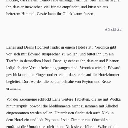
möchte, dass sie ein Demo-Tape einsingt. Nach den Aufnahmen sagt er
ihr, dass er inzwischen viel für sie empfindet, und küsst sie aus
heiterem Himmel. Cassie kann ihr Glück kaum fassen.
ANZEIGE
Lanes und Deans Hochzeit findet in einem Hotel statt. Veronica gibt
vor, sich mit Edward aussprechen zu wollen, und bittet ihn um ein
Treffen in demselben Hotel. Dabei gesteht er ihr, dass er und Eleanor
lediglich eine Vernunftehe eingegangen sind. Veronica wickelt Edward
geschickt um den Finger und erreicht, dass er sie auf ihr Hotelzimmer
begleitet. Dort werden die beiden beinahe von Peyton und Reese
erwischt.
Vor der Zeremonie schluckt Lane weitere Tabletten, die sie mit Wodka
hinunterspült, obwohl die Medikamente nicht zusammen mit Alkohol
eingenommen werden sollen. Unterdessen findet sich auch Nick in
dem Hotel ein und lädt Peyton auf sein Zimmer ein. Obwohl sie
zunächst die Unnahbare spielt, kann Nick sie verführen. Während die