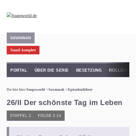
SAVANNAH
Stand: komplett
PORTAL
ÜBER DIE SERIE
BESETZUNG
ROLLENPRO
Du bist hier:
Soapsworld
Savannah
Episodenführer
26/II Der schönste Tag im Leben
STAFFEL 2
FOLGE 2.14