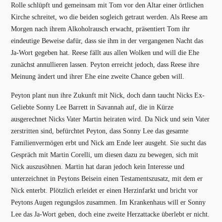
Rolle schlüpft und gemeinsam mit Tom vor den Altar einer örtlichen
Kirche schreitet, wo die beiden sogleich getraut werden. Als Reese am
Morgen nach ihrem Alkoholrausch erwacht, präsentiert Tom ihr
eindeutige Beweise dafür, dass sie ihm in der vergangenen Nacht das
Ja-Wort gegeben hat. Reese fällt aus allen Wolken und will die Ehe
zunächst annullieren lassen. Peyton erreicht jedoch, dass Reese ihre
Meinung ändert und ihrer Ehe eine zweite Chance geben will.
Peyton plant nun ihre Zukunft mit Nick, doch dann taucht Nicks Ex-
Geliebte Sonny Lee Barrett in Savannah auf, die in Kürze
ausgerechnet Nicks Vater Martin heiraten wird. Da Nick und sein Vater
zerstritten sind, befürchtet Peyton, dass Sonny Lee das gesamte
Familienvermögen erbt und Nick am Ende leer ausgeht. Sie sucht das
Gespräch mit Martin Corelli, um diesen dazu zu bewegen, sich mit
Nick auszusöhnen. Martin hat daran jedoch kein Interesse und
unterzeichnet in Peytons Beisein einen Testamentszusatz, mit dem er
Nick enterbt. Plötzlich erleidet er einen Herzinfarkt und bricht vor
Peytons Augen regungslos zusammen. Im Krankenhaus will er Sonny
Lee das Ja-Wort geben, doch eine zweite Herzattacke überlebt er nicht.