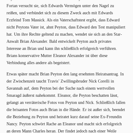
Fortan versucht sie, sich Edwards Vermögen unter den Nagel zu
reißen, und verbündet sich zu diesem Zweck auch mit Edwards
Erzfeind Tom Massick. Als ein Vaterschaftstest ergibt, dass Edward
nicht Peytons Vater ist, ahnt Peyton, dass Edward den Test manipuliert
hat. Um ihre Rechte geltend zu machen, wendet sie sich an den Star-
Anwalt Brian Alexander. Bald entwickelt Peyton auch privates
Interesse an Brian und kann ihn schließlich erfolgreich verführen.
Brians konservative Mutter Eleanor Alexander ist über diese
Verbindung alles andere als begeistert.
Etwas später macht Brian Peyton den lang ersehnten Heiratsantrag. In
der Zwischenzeit taucht Travis’ Zwillingsbruder Nick Corelli in
Savannah auf, dem Peyton bei der Suche nach einem wertvollen
Smaragd äußerst nahekommt. Eleanor, die Peyton beschatten lässt,
gelangt an verräterische Fotos von Peyton und Nick. Schließlich fallen
die brisanten Fotos auch Brian in die Hände. Er ist außer sich, beendet
die Beziehung zu Peyton und heiratet kurz darauf seine Ex-Freundin
Nancy. Peyton schwört Rache an Eleanor und macht sich erfolgreich
an deren Mann Charles heran. Der findet jedoch nach einer Weile