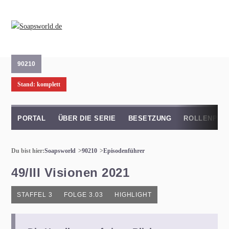
90210
Stand: komplett
PORTAL
ÜBER DIE SERIE
BESETZUNG
ROLLENPRO
Du bist hier:
Soapsworld
90210
Episodenführer
49/III Visionen 2021
STAFFEL 3
FOLGE 3.03
HIGHLIGHT