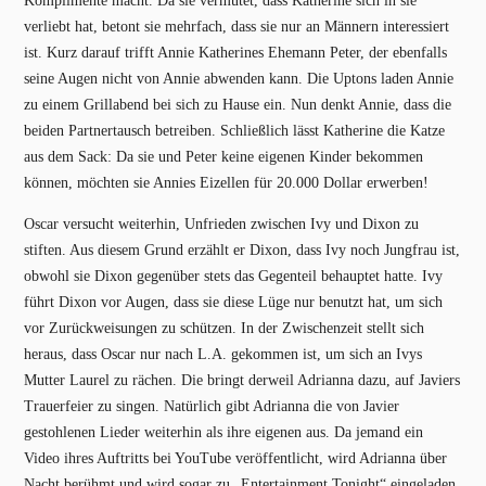
Komplimente macht. Da sie vermutet, dass Katherine sich in sie
verliebt hat, betont sie mehrfach, dass sie nur an Männern interessiert
ist. Kurz darauf trifft Annie Katherines Ehemann Peter, der ebenfalls
seine Augen nicht von Annie abwenden kann. Die Uptons laden Annie
zu einem Grillabend bei sich zu Hause ein. Nun denkt Annie, dass die
beiden Partnertausch betreiben. Schließlich lässt Katherine die Katze
aus dem Sack: Da sie und Peter keine eigenen Kinder bekommen
können, möchten sie Annies Eizellen für 20.000 Dollar erwerben!
Oscar versucht weiterhin, Unfrieden zwischen Ivy und Dixon zu
stiften. Aus diesem Grund erzählt er Dixon, dass Ivy noch Jungfrau ist,
obwohl sie Dixon gegenüber stets das Gegenteil behauptet hatte. Ivy
führt Dixon vor Augen, dass sie diese Lüge nur benutzt hat, um sich
vor Zurückweisungen zu schützen. In der Zwischenzeit stellt sich
heraus, dass Oscar nur nach L.A. gekommen ist, um sich an Ivys
Mutter Laurel zu rächen. Die bringt derweil Adrianna dazu, auf Javiers
Trauerfeier zu singen. Natürlich gibt Adrianna die von Javier
gestohlenen Lieder weiterhin als ihre eigenen aus. Da jemand ein
Video ihres Auftritts bei YouTube veröffentlicht, wird Adrianna über
Nacht berühmt und wird sogar zu „Entertainment Tonight“ eingeladen.