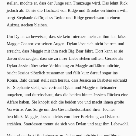
stellen, möchte er, dass der Junge sein Trauzeuge wird. Das lehnt Rick
jedoch ab. Da sie die Hochzeit von Ridge und Brooke verhindern will,
sorgt Stephanie dafür, dass Taylor und Ridge gemeinsam in einem
Aufzug stecken bleiben.
Um Dylan zu beweisen, dass sie kein Interesse mehr an ihm hat, küsst
Maggie Connor vor seinen Augen. Dylan lässt sich nicht beirren und
erreicht, dass Maggie mit ihm nach Big Bear fährt. Dort kann er sie
davon überzeugen, dass sie zu ihrer Liebe stehen sollten. Gerade als
Dylan Jessica über seine Verbindung zu Maggie aufklären möchte,
bricht Jessica plötzlich zusammen und fällt kurz darauf sogar ins
Koma. Bald darauf stellt sich heraus, dass Jessica an Diabetes erkrankt
ist. Stephanie sieht, wie vertraut Dylan und Maggie miteinander
umgehen, und durchschaut, dass die beiden hinter Jessicas Rücken eine
Affäre haben. Sie knöpft sich die beiden vor und macht ihnen große
Vorwürfe. Aus Sorge um den Gesundheitszustand ihrer Tochter
beschließt Maggie, Jessica nichts von ihrer Beziehung zu Dylan zu
erzählen. Stattdessen trennt sie sich von Dylan und sagt ihm Lebewohl.
Michael entdeckt ihr Interesse an Dylan und möchte ihn verführen,