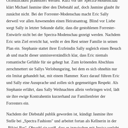
Öffentlichkeit präsentiert werden. Kurz vor der Spectra-Modenschau
klärt Michael Jasmine über den Diebstahl auf, doch Jasmine glaubt ihr
zunächst nicht. Bei der Forrester-Modenschau macht Eric Sally
derweil vor allen Anwesenden einen Heiratsantrag. Blind vor Liebe
sorgt Sally in letzter Sekunde dafür, dass die gestohlenen Forrester-
Entwürfe nicht bei der Spectra-Modenschau gezeigt werden. Nachdem
Eric sein Ziel erreicht hat, weiht er den Rest seiner Familie in seinen
Plan ein. Stephanie stattet ihrer Erzfeindin Sally sogleich einen Besuch
ab und macht dieser unmissverständlich klar, dass Eric niemals
romantische Gefühle für sie gehegt hat. Zum krönenden Abschluss
zerschmettert sie Sallys Verlobungsring, bei dem es sich ohnehin nur
ein Imitat gehandelt hat, mit einem Hammer. Kurz darauf führen Eric
und Sally eine Aussprache und zollen sich gegenseitigen Respekt. Als
Stephanie erfährt, dass Sally Weihnachten allein verbringen wird, lädt
sie ihre ewige Kontrahentin kurzerhand zur Familienfeier der
Forresters ein.
Nachdem der Diebstahl publik geworden ist, kündigt Jasmine ihre
Stelle bei „Spectra Fashions“ und arbeitet fortan als Kellnerin in der
„Bikini Bar“. Obwohl sie weiß, dass er inzwischen mit Jessica verlobt