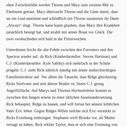
ohne Zwischenfälle werden Thorne und Macy zum zweiten Mal zu
Eheleuten getraut. Macy überrascht Thorne und die Gäste damit, dass
sie ein Lied anstimmt und schließlich mit Thorne zusammen ihr Duett
„Always“ singt. Thorne kann kaum glauben, dass Macy ihre Krankheit
tatsächlich besiegt hat, und strahlt mit seiner Braut vor Glück. Die
zwei verabschieden sich bald in die Flitterwochen.
Unterdessen bricht die alte Fehde zwischen den Forresters und den
Spectras wieder auf, da Rick (Kinderdarsteller: Steven Hartman) und
C.J. (Kinderdarsteller: Kyle Sabihy) sich mehrfach in der Schule
prügeln. C.J. zieht Rick nämlich ständig mit seiner undurchsichtigen
Familienstruktur auf. Vor allem die Tatsache, dass Ridge gleichzeitig
Ricks Stiefvater und sein älterer Bruder ist, bietet C.J. genug
Angriffsfläche. Auf Macys und Thornes Hochzeitsfeier kommt es
zwischen den Jungen erneut zu einer tätlichen Auseinandersetzung.
Rick behauptet, Ridge zu hassen, und will fortan bei seinem leiblichen
Vater Eric leben. Gegen Ridges Willen möchte sich Eric verstärkt in
Ricks Erziehung einbringen. Stephanie wirft Brooke vor, als Mutter
versagt zu haben. Rick erklärt Taylor, dass er sich eine Trennung von